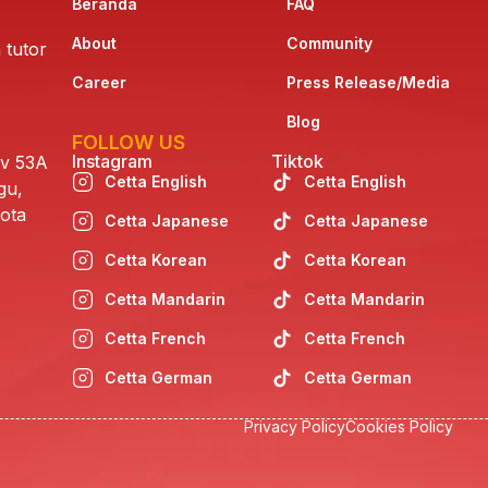
Beranda
FAQ
About
Community
 tutor
Career
Press Release/Media
Blog
FOLLOW US
Instagram
Tiktok
av 53A
Cetta English
Cetta English
gu,
ota
Cetta Japanese
Cetta Japanese
Cetta Korean
Cetta Korean
Cetta Mandarin
Cetta Mandarin
Cetta French
Cetta French
Cetta German
Cetta German
Privacy Policy
Cookies Policy