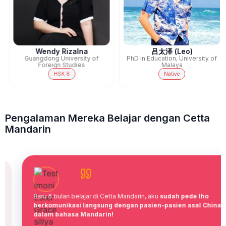
Wendy Rizalna
吕太泽 (Leo)
Guangdong University of
PhD in Education, University of
Foreign Studies
Malaya
HSK 6
Native
Pengalaman Mereka Belajar dengan Cetta
Mandarin
Baru 6 bulan belajar di Cetta Mandarin, aku
sudah pede
lho
berkomunikasi langsung dengan pasien-pasien asal China
dalam bahasa Mandarin
!