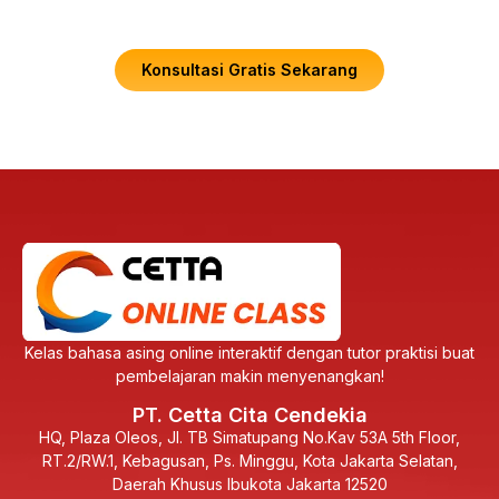
Jangan menebak-nebak. Konsultasikan kebutuhan belajar
Anda secara gratis dengan tim ahli kami saat ini juga!
Konsultasi Gratis Sekarang
Kelas bahasa asing online interaktif dengan tutor praktisi buat
pembelajaran makin menyenangkan!
PT. Cetta Cita Cendekia
HQ, Plaza Oleos, Jl. TB Simatupang No.Kav 53A 5th Floor,
RT.2/RW.1, Kebagusan, Ps. Minggu, Kota Jakarta Selatan,
Daerah Khusus Ibukota Jakarta 12520