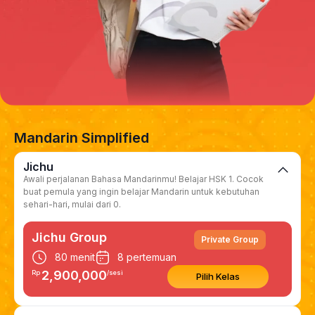
Mandarin Simplified
Jichu
Awali perjalanan Bahasa Mandarinmu! Belajar HSK 1. Cocok
buat pemula yang ingin belajar Mandarin untuk kebutuhan
sehari-hari, mulai dari 0.
Jichu Group
Private Group
80 menit
8 pertemuan
2,900,000
Rp
/sesi
Pilih Kelas