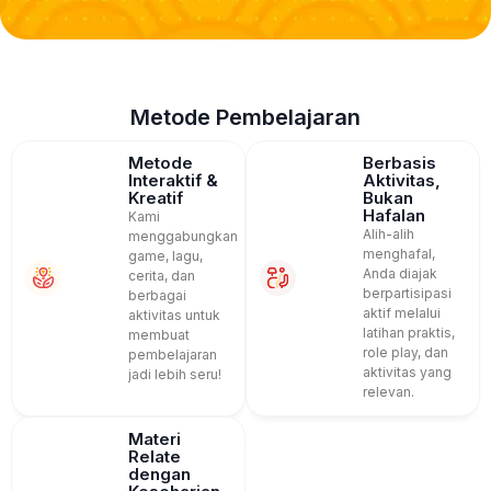
Metode Pembelajaran
Metode
Berbasis
Interaktif &
Aktivitas,
Kreatif
Bukan
Hafalan
Kami
Alih-alih
menggabungkan
menghafal,
game, lagu,
Anda diajak
cerita, dan
berpartisipasi
berbagai
aktif melalui
aktivitas untuk
latihan praktis,
membuat
role play, dan
pembelajaran
aktivitas yang
jadi lebih seru!
relevan.
Materi
Relate
dengan