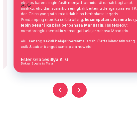
Aku les karena ingin fasih menjadi penutur di rumah bagi anak-
anakku. Aku dan suamiku seringkali bertemu dengan pasien TKA
dari China yang rata-rata tidak bisa berbahasa Inggris.
Pendamping mereka selalu bilang:
kesempatan diterima kerja
lebih besar jika bisa berbahasa Mandarin
. Hal tersebut
mendorongku semakin semangat belajar bahasa Mandarin.
Aku senang sekali belajar bersama laoshi Cetta Mandarin yang
asik & sabar banget sama para newbie!
Ester Gracesillya A. G.
Dokter Spesialis Mata
Masih Belum Yakin Pilih yang Mana?