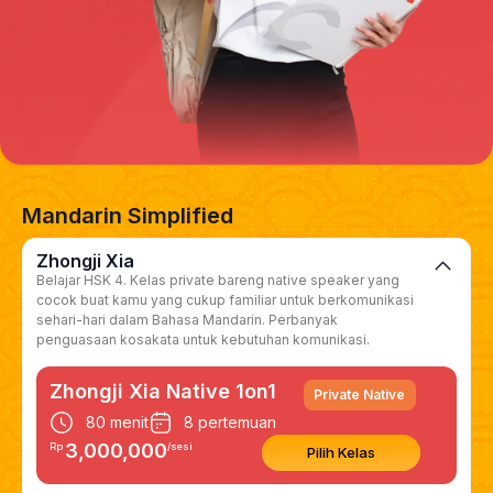
Mandarin Simplified
Zhongji Xia
Belajar HSK 4. Kelas private bareng native speaker yang
cocok buat kamu yang cukup familiar untuk berkomunikasi
sehari-hari dalam Bahasa Mandarin. Perbanyak
penguasaan kosakata untuk kebutuhan komunikasi.
Zhongji Xia Native 1on1
Private Native
80 menit
8 pertemuan
3,000,000
Rp
/sesi
Pilih Kelas