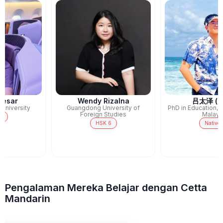
Wendy Rizalna
吕太泽 (Leo)
Guangdong University of
PhD in Education, University of
Foreign Studies
Malaya
HSK 6
Native
Pengalaman Mereka Belajar dengan Cetta
Mandarin