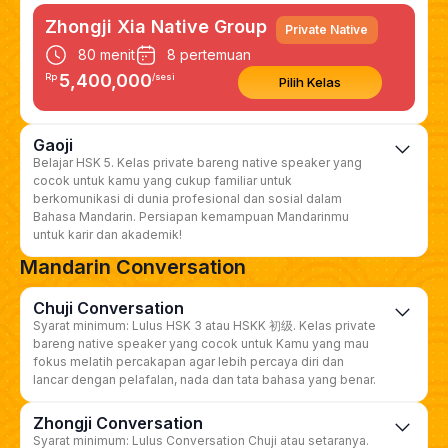
Zhongji Xia Native Group
Private Native
80 menit
8 pertemuan
5,400,000
Rp
/sesi
Pilih Kelas
Gaoji
Belajar HSK 5. Kelas private bareng native speaker yang
cocok untuk kamu yang cukup familiar untuk
berkomunikasi di dunia profesional dan sosial dalam
Bahasa Mandarin. Persiapan kemampuan Mandarinmu
untuk karir dan akademik!
Mandarin Conversation
Chuji Conversation
Syarat minimum: Lulus HSK 3 atau HSKK 初级. Kelas private
bareng native speaker yang cocok untuk Kamu yang mau
fokus melatih percakapan agar lebih percaya diri dan
lancar dengan pelafalan, nada dan tata bahasa yang benar.
Zhongji Conversation
Syarat minimum: Lulus Conversation Chuji atau setaranya.