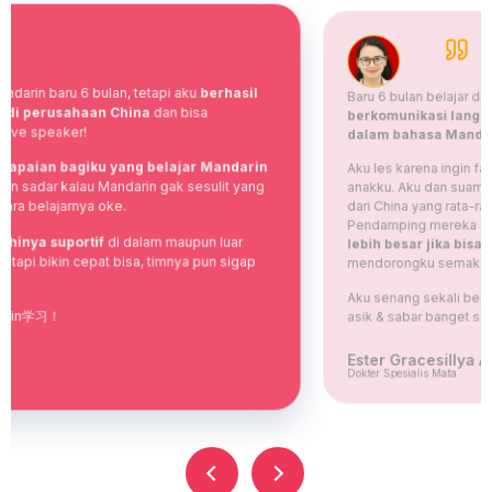
Baru 6 bulan belajar di Cetta Mandarin, aku
sudah pede
lho
berkomunikasi langsung dengan pasien-pasien asal China
dalam bahasa Mandarin
!
Aku les karena ingin fasih menjadi penutur di rumah bagi anak-
anakku. Aku dan suamiku seringkali bertemu dengan pasien TKA
dari China yang rata-rata tidak bisa berbahasa Inggris.
Pendamping mereka selalu bilang:
kesempatan diterima kerja
lebih besar jika bisa berbahasa Mandarin
. Hal tersebut
mendorongku semakin semangat belajar bahasa Mandarin.
Aku senang sekali belajar bersama laoshi Cetta Mandarin yang
asik & sabar banget sama para newbie!
Ester Gracesillya A. G.
Dokter Spesialis Mata