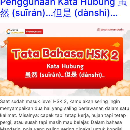
Penggunaan Kata Hubung 虽
然 (suīrán)…但是 (dànshì)…
Saat sudah masuk level HSK 2, kamu akan sering ingin
menyampaikan dua hal yang saling berlawanan dalam satu
kalimat. Misalnya: capek tapi tetap kerja, hujan tapi tetap
pergi, atau susah tapi masih mau belajar. Dalam bahasa
Mandarin, pola yang paling sering dipakai untuk kondisi