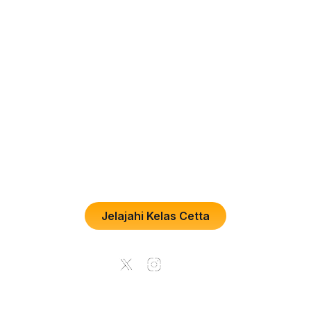
Kelas bahasa asing online interaktif dengan
praktisi buat pembelajaran makin
menyenangkan!
PT. Cetta Cita Cendekia
HQ, Plaza Oleos, Jl. TB Simatupang No.K
5th Floor, RT.2/RW.1, Kebagusan, Ps. Ming
Kota Jakarta Selatan, Daerah Khusus Ibuk
Jakarta 12520
Jelajahi Kelas Cetta