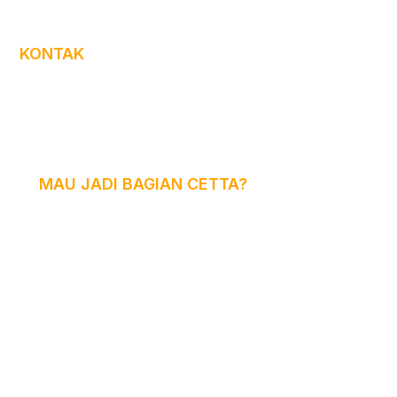
KONTAK
+62 852-1141-5785 (Admin WA Only)
mandarin@cetta.id
Senin -- Minggu (09.00 - 22.00)
MAU JADI BAGIAN CETTA?
recruitment@cetta.id
Life at Cetta
Cetta Online Class