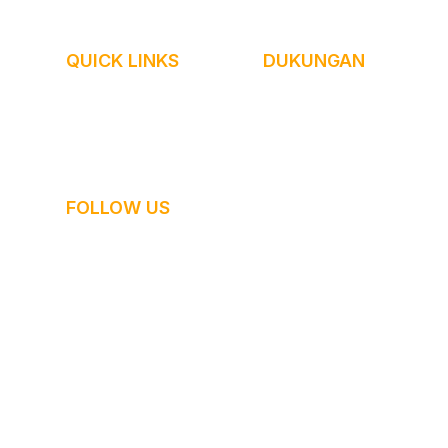
QUICK LINKS
DUKUNGAN
Beranda
FAQ
 tutor
About
Community
Career
Press Release/Media
Blog
av 53A
FOLLOW US
gu,
Instagram
Tiktok
ota
Cetta English
Cetta English
Cetta Japanese
Cetta Japanese
Cetta Korean
Cetta Korean
Cetta Mandarin
Cetta Mandarin
Cetta French
Cetta French
Cetta German
Cetta German