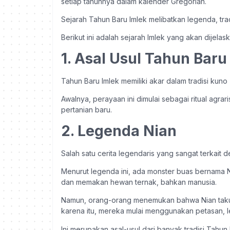
setiap tahunnya dalam kalender Gregorian.
Sejarah Tahun Baru Imlek melibatkan legenda, tr
Berikut ini adalah sejarah Imlek yang akan dijelas
1. Asal Usul Tahun Baru
Tahun Baru Imlek memiliki akar dalam tradisi kun
Awalnya, perayaan ini dimulai sebagai ritual agr
pertanian baru.
2. Legenda Nian
Salah satu cerita legendaris yang sangat terkait
Menurut legenda ini, ada monster buas bernama 
dan memakan hewan ternak, bahkan manusia.
Namun, orang-orang menemukan bahwa Nian takut
karena itu, mereka mulai menggunakan petasan, 
Ini merupakan asal-usul dari banyak tradisi Tahu