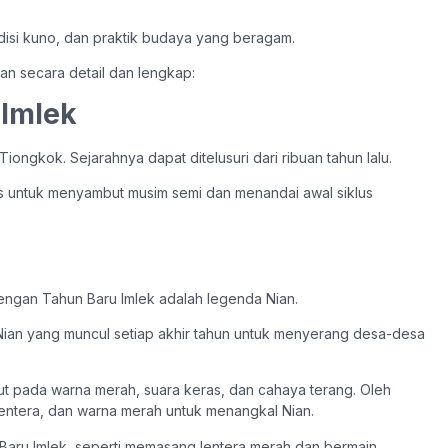
adisi kuno, dan praktik budaya yang beragam.
kan secara detail dan lengkap:
 Imlek
o Tiongkok.
Sejarahnya dapat ditelusuri dari ribuan tahun lalu.
aris untuk menyambut musim semi dan menandai awal siklus
 dengan Tahun Baru Imlek adalah legenda Nian.
Nian yang muncul setiap akhir tahun untuk menyerang desa-desa
 pada warna merah, suara keras, dan cahaya terang.
Oleh
lentera, dan warna merah untuk menangkal Nian.
n Baru Imlek, seperti memasang lentera merah dan bermain