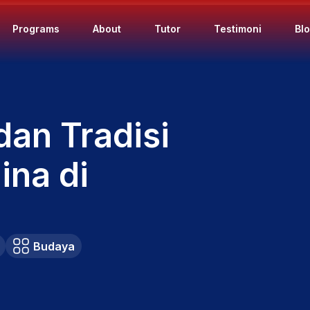
Programs
About
Tutor
Testimoni
Bl
dan Tradisi
ina di
Budaya