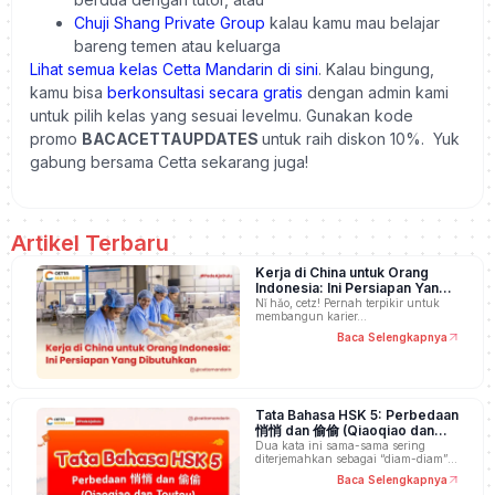
Chuji Shang Private Group
kalau kamu mau belajar
bareng temen atau keluarga
Lihat semua kelas Cetta Mandarin di sini
. Kalau bingung,
kamu bisa
berkonsultasi secara
gratis
dengan admin kami
untuk pilih kelas yang sesuai levelmu. Gunakan kode
promo
BACACETTAUPDATES
untuk raih diskon 10%. Yuk
gabung bersama Cetta sekarang juga!
Artikel Terbaru
Kerja di China untuk Orang
Indonesia: Ini Persiapan Yang
Dibutuhkan
Nǐ hǎo, cetz! Pernah terpikir untuk
membangun karier…
Baca Selengkapnya
Tata Bahasa HSK 5: Perbedaan
悄悄 dan 偷偷 (Qiaoqiao dan
Toutou)
Dua kata ini sama-sama sering
diterjemahkan sebagai “diam-diam”,
…
Baca Selengkapnya