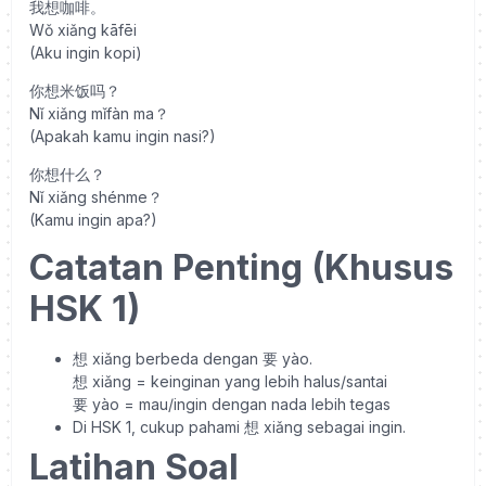
我想咖啡。
Wǒ xiǎng kāfēi
(Aku ingin kopi)
你想米饭吗？
Nǐ xiǎng mǐfàn ma？
(Apakah kamu ingin nasi?)
你想什么？
Nǐ xiǎng shénme？
(Kamu ingin apa?)
Catatan Penting (Khusus
HSK 1)
想 xiǎng berbeda dengan 要 yào.
想 xiǎng = keinginan yang lebih halus/santai
要 yào = mau/ingin dengan nada lebih tegas
Di HSK 1, cukup pahami 想 xiǎng sebagai ingin.
Latihan Soal