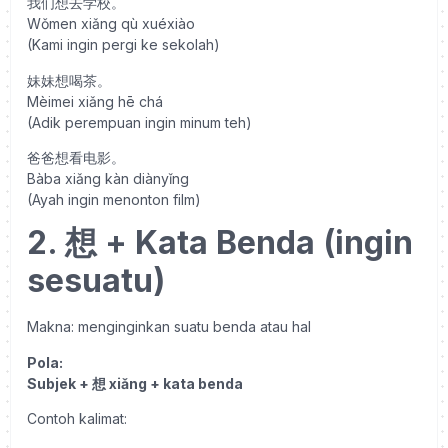
我们想去学校。
Wǒmen xiǎng qù xuéxiào
(Kami ingin pergi ke sekolah)
妹妹想喝茶。
Mèimei xiǎng hē chá
(Adik perempuan ingin minum teh)
爸爸想看电影。
Bàba xiǎng kàn diànyǐng
(Ayah ingin menonton film)
2. 想 + Kata Benda (ingin
sesuatu)
Makna: menginginkan suatu benda atau hal
Pola:
Subjek + 想 xiǎng + kata benda
Contoh kalimat: