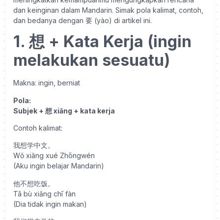
dan keinginan dalam Mandarin. Simak pola kalimat, contoh,
dan bedanya dengan 要 (yào) di artikel ini.
1. 想 + Kata Kerja (ingin
melakukan sesuatu)
Makna: ingin, berniat
Pola:
Subjek + 想 xiǎng + kata kerja
Contoh kalimat:
我想学中文。
Wǒ xiǎng xué Zhōngwén
(Aku ingin belajar Mandarin)
他不想吃饭。
Tā bù xiǎng chī fàn
(Dia tidak ingin makan)