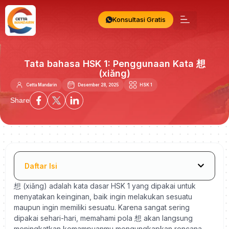
Konsultasi Gratis
Tata bahasa HSK 1: Penggunaan Kata 想
(xiǎng)
Cetta Mandarin
Desember 28, 2025
HSK 1
Share
Daftar Isi
想 (xiǎng) adalah kata dasar HSK 1 yang dipakai untuk
menyatakan keinginan, baik ingin melakukan sesuatu
maupun ingin memiliki sesuatu. Karena sangat sering
dipakai sehari-hari, memahami pola 想 akan langsung
meningkatkan kemampuanmu mengungkapkan rencana