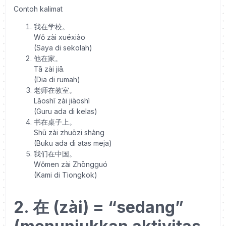
Contoh kalimat
我在学校。
Wǒ zài xuéxiào
(Saya di sekolah)
他在家。
Tā zài jiā.
(Dia di rumah)
老师在教室。
Lǎoshī zài jiàoshì
(Guru ada di kelas)
书在桌子上。
Shū zài zhuōzi shàng
(Buku ada di atas meja)
我们在中国。
Wǒmen zài Zhōngguó
(Kami di Tiongkok)
2. 在 (zài) = “sedang”