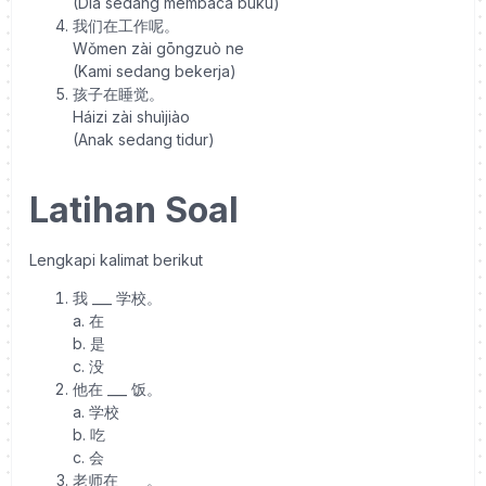
(Dia sedang membaca buku)
我们在工作呢。
Wǒmen zài gōngzuò ne
(Kami sedang bekerja)
孩子在睡觉。
Háizi zài shuìjiào
(Anak sedang tidur)
Latihan Soal
Lengkapi kalimat berikut
我 ___ 学校。
a. 在
b. 是
c. 没
他在 ___ 饭。
a. 学校
b. 吃
c. 会
老师在 ___ 。