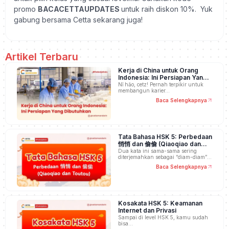
promo
BACACETTAUPDATES
untuk raih diskon 10%. Yuk
gabung bersama Cetta sekarang juga!
Artikel Terbaru
Kerja di China untuk Orang
Indonesia: Ini Persiapan Yang
Dibutuhkan
Nǐ hǎo, cetz! Pernah terpikir untuk
membangun karier…
Baca Selengkapnya
Tata Bahasa HSK 5: Perbedaan
悄悄 dan 偷偷 (Qiaoqiao dan
Toutou)
Dua kata ini sama-sama sering
diterjemahkan sebagai “diam-diam”,
…
Baca Selengkapnya
Kosakata HSK 5: Keamanan
Internet dan Privasi
Sampai di level HSK 5, kamu sudah
bisa…