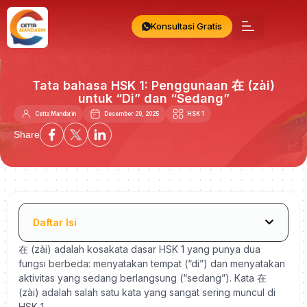
Konsultasi Gratis
Tata bahasa HSK 1: Penggunaan 在 (zài)
untuk “Di” dan “Sedang”
Cetta Mandarin
Desember 29, 2025
HSK 1
Share
Daftar Isi
在 (zài) adalah kosakata dasar HSK 1 yang punya dua
fungsi berbeda: menyatakan tempat (“di”) dan menyatakan
aktivitas yang sedang berlangsung (“sedang”). Kata 在
(zài) adalah salah satu kata yang sangat sering muncul di
HSK 1.