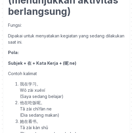
(menunjukkan aktivitas
berlangsung)
Fungsi:
Dipakai untuk menyatakan kegiatan yang sedang dilakukan
saat ini.
Pola:
Subjek + 在 + Kata Kerja + (呢 ne)
Contoh kalimat
我在学习。
Wǒ zài xuéxí
(Saya sedang belajar)
他在吃饭呢。
Tā zài chīfàn ne
(Dia sedang makan)
她在看书。
Tā zài kàn shū