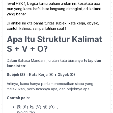
level HSK 1, begitu kamu paham urutan ini, kosakata apa
pun yang kamu hafal bisa langsung dirangkai jadi kalimat
yang benar.
Di artikel ini kita bahas tuntas subjek, kata kerja, obyek,
contoh kalimat, sampai latihan soal！
Apa Itu Struktur Kalimat
S + V + O?
Dalam Bahasa Mandarin, urutan kata biasanya
tetap dan
konsisten
:
Subjek (S) + Kata Kerja (V) + Obyek (O)
Artinya, kamu hanya perlu menempatkan siapa yang
melakukan, perbuatannya apa, dan objeknya apa.
Contoh pola:
我（
S
）吃（
V
）饭（
O
）。
Wǒ chī fàn.