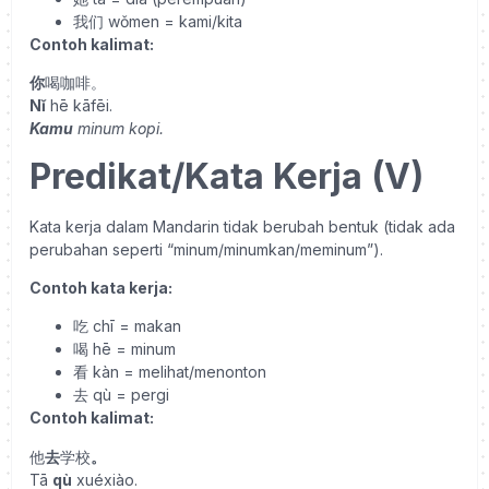
我们
wǒmen = kami/kita
Contoh kalimat:
你
喝咖啡。
Nǐ
hē kāfēi.
Kamu
minum kopi.
Predikat/Kata Kerja (V)
Kata kerja dalam Mandarin tidak berubah bentuk (tidak ada
perubahan seperti “minum/minumkan/meminum”).
Contoh kata kerja:
吃
chī = makan
喝
hē = minum
看
kàn = melihat/menonton
去
qù = pergi
Contoh kalimat:
他
去
学校
。
Tā
qù
xuéxiào.