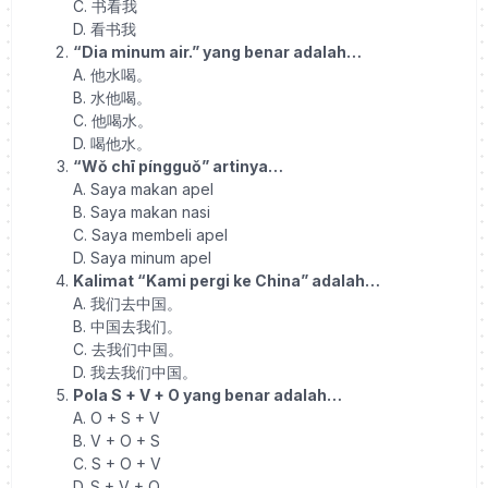
C.
书看我
D.
看书我
“Dia minum air.” yang benar adalah…
A.
他水喝。
B.
水他喝。
C.
他喝水。
D.
喝他水。
“Wǒ chī píngguǒ” artinya…
A. Saya makan apel
B. Saya makan nasi
C. Saya membeli apel
D. Saya minum apel
Kalimat “Kami pergi ke China” adalah…
A.
我们去中国。
B.
中国去我们。
C.
去我们中国。
D.
我去我们中国。
Pola S + V + O yang benar adalah…
A. O + S + V
B. V + O + S
C. S + O + V
D. S + V + O