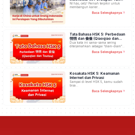
Dibutuhkan
Nǐ hǎo, cetz! Pernah terpikir untuk
membangun karier…
Baca Selengkapnya
Tata Bahasa HSK 5: Perbedaan
悄悄 dan 偷偷 (Qiaoqiao dan
Toutou)
Dua kata ini sama-sama sering
diterjemahkan sebagai “diam-diam”,
…
Baca Selengkapnya
Kosakata HSK 5: Keamanan
Internet dan Privasi
Sampai di level HSK 5, kamu sudah
bisa…
Baca Selengkapnya