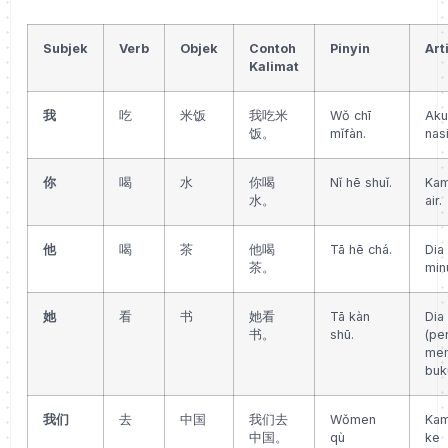
Subjek
Verb
Objek
Contoh
Pinyin
Art
Kalimat
我
吃
米饭
我吃米
Wǒ chī
Aku
饭。
mǐfàn.
nasi
你
喝
水
你喝
Nǐ hē shuǐ.
Kam
水。
air.
他
喝
茶
他喝
Tā hē chá.
Dia 
茶。
min
她
看
书
她看
Tā kàn
Dia
书。
shū.
(pe
me
buk
我们
去
中国
我们去
Wǒmen
Kam
中国。
qù
ke