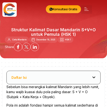
Konsultasi Gratis
Struktur Kalimat Dasar Mandarin S+V+O
untuk Pemula (HSK 1)
Cetta Mandarin
Desember 18, 2025
HSK 1
Share
Daftar Isi
Sebelum bisa merangkai kalimat Mandarin yang lebih rumit,
kamu wajib kuasai dulu pola paling dasar: S + V + O
(Subjek + Kata Kerja + Obyek).
Pola ini adalah fondasi hampir semua kalimat sederhana di