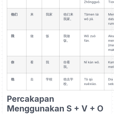
Zhōngguó.
Tio
他们
来
我家
他们来
Tāmen lái
Mer
我家。
wǒ jiā.
dat
rum
我
做
饭
我做
Wǒ zuò
Aku
饭。
fàn.
me
(me
mak
你
看
我
你看
Nǐ kàn wǒ.
Ka
我。
mel
他
去
学校
他去学
Tā qù
Dia
校。
xuéxiào.
sek
Percakapan
Menggunakan S + V + O