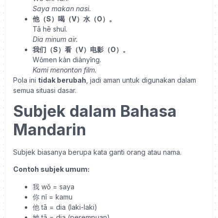
Saya makan nasi.
他（
S
）喝（
V
）水（
O
）。
Tā hē shuǐ.
Dia minum air.
我们（
S
）看（
V
）电影（
O
）。
Wǒmen kàn diànyǐng.
Kami menonton film.
Pola ini
tidak berubah
, jadi aman untuk digunakan dalam
semua situasi dasar.
Subjek dalam Bahasa
Mandarin
Subjek biasanya berupa kata ganti orang atau nama.
Contoh subjek umum:
我
wǒ = saya
你
nǐ = kamu
他
tā = dia (laki-laki)
她
tā = dia (perempuan)