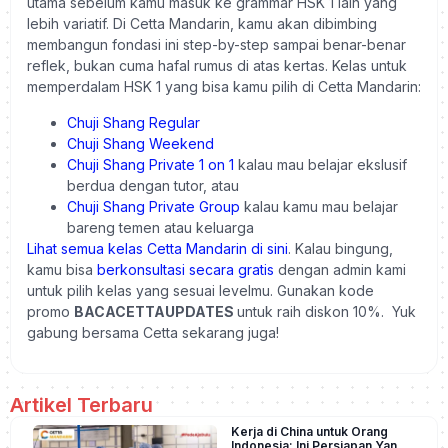
utama sebelum kamu masuk ke grammar HSK 1 lain yang
lebih variatif. Di Cetta Mandarin, kamu akan dibimbing
membangun fondasi ini step-by-step sampai benar-benar
reflek, bukan cuma hafal rumus di atas kertas. Kelas untuk
memperdalam HSK 1 yang bisa kamu pilih di Cetta Mandarin:
Chuji Shang Regular
Chuji Shang Weekend
Chuji Shang Private 1 on 1
kalau mau belajar ekslusif
berdua dengan tutor, atau
Chuji Shang Private Group
kalau kamu mau belajar
bareng temen atau keluarga
Lihat semua kelas Cetta Mandarin di sini
. Kalau bingung,
kamu bisa
berkonsultasi secara
gratis
dengan admin kami
untuk pilih kelas yang sesuai levelmu. Gunakan kode
promo
BACACETTAUPDATES
untuk raih diskon 10%. Yuk
gabung bersama Cetta sekarang juga!
Artikel Terbaru
Kerja di China untuk Orang
Indonesia: Ini Persiapan Yang