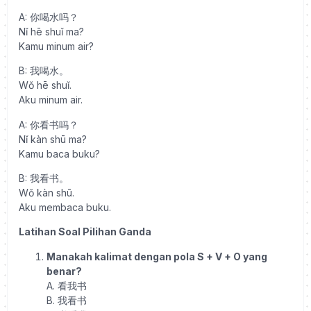
A:
你喝水吗？
Nǐ hē shuǐ ma?
Kamu minum air?
B:
我喝水。
Wǒ hē shuǐ.
Aku minum air.
A:
你看书吗？
Nǐ kàn shū ma?
Kamu baca buku?
B:
我看书。
Wǒ kàn shū.
Aku membaca buku.
Latihan Soal Pilihan Ganda
Manakah kalimat dengan pola S + V + O yang
benar?
A.
看我书
B.
我看书