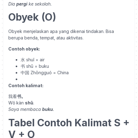
Dia
pergi
ke sekolah.
Obyek (O)
Obyek menjelaskan apa yang dikenai tindakan. Bisa
berupa benda, tempat, atau aktivitas.
Contoh obyek:
水
shuǐ = air
书
shū = buku
中国
Zhōngguó = China
Contoh kalimat:
我看
书。
Wǒ kàn
shū
.
Saya membaca
buku
.
Tabel Contoh Kalimat S +
V + O