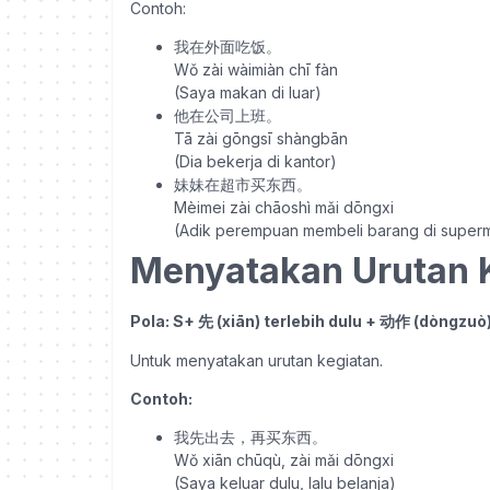
Contoh:
我在外面吃饭。
Wǒ zài wàimiàn chī fàn
(Saya makan di luar)
他在公司上班。
Tā zài gōngsī shàngbān
(Dia bekerja di kantor)
妹妹在超市买东西。
Mèimei zài chāoshì mǎi dōngxi
(Adik perempuan membeli barang di super
Menyatakan Urutan 
Pola: S+ 先 (xiān) terlebih dulu + 动作 (dòngzuò
Untuk menyatakan urutan kegiatan.
Contoh:
我先出去，再买东西。
Wǒ xiān chūqù, zài mǎi dōngxi
(Saya keluar dulu, lalu belanja)