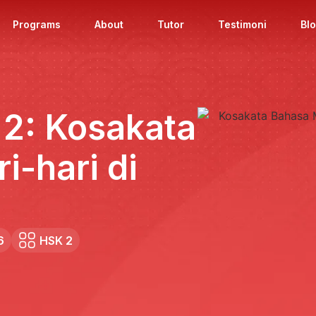
Programs
About
Tutor
Testimoni
Bl
2: Kosakata
i-hari di
6
HSK 2