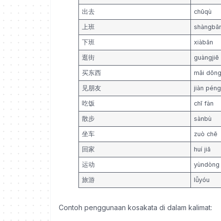
出去
chūqù
上班
shàngbā
下班
xiàbān
逛街
guàngjiē
买东西
mǎi dōng
见朋友
jiàn pén
吃饭
chī fàn
散步
sànbù
坐车
zuò chē
回家
huí jiā
运动
yùndòng
旅游
lǚyóu
Contoh penggunaan kosakata di dalam kalimat: