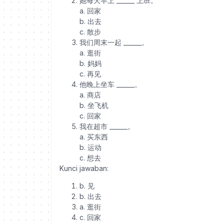
她每天早上 ______ 上班。
a. 回家
b. 出去
c. 散步
我们周末一起 ______。
a. 逛街
b. 妈妈
c. 再见
他晚上坐车 ______。
a. 商店
b. 坐飞机
c. 回家
我在超市 ______。
a. 买东西
b. 运动
c. 想去
Kunci jawaban:
b. 见
b. 出去
a. 逛街
c. 回家