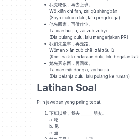
我先吃饭，再去上班。
Wǒ xiān chī fàn, zài qù shàngbān
(Saya makan dulu, lalu pergi kerja)
他先回家，再做作业。
Tā xiān huí jiā, zài zuò zuòyè
(Dia pulang dulu, lalu mengerjakan PR)
我们先坐车，再走路。
Wǒmen xiān zuò chē, zài zǒu lù
(Kami naik kendaraan dulu, lalu berjalan kak
她先买东西，再回家。
Tā xiān mǎi dōngxi, zài huí jiā
(Dia belanja dulu, lalu pulang ke rumah)
Latihan Soal
Pilih jawaban yang paling tepat.
下班以后，我去 ______ 朋友。
a. 吃
b. 见
c. 坐