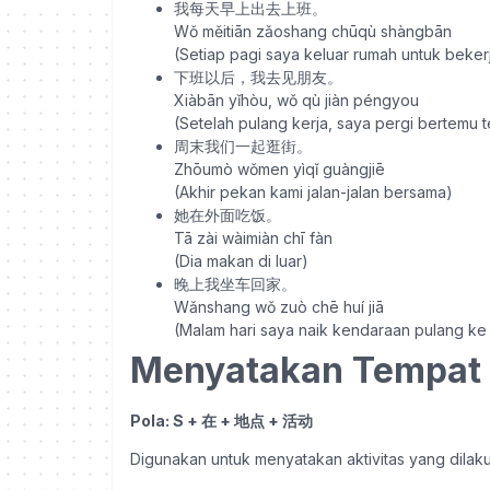
我每天早上出去上班。
Wǒ měitiān zǎoshang chūqù shàngbān
(Setiap pagi saya keluar rumah untuk beker
下班以后，我去见朋友。
Xiàbān yǐhòu, wǒ qù jiàn péngyou
(Setelah pulang kerja, saya pergi bertemu
周末我们一起逛街。
Zhōumò wǒmen yìqǐ guàngjiē
(Akhir pekan kami jalan-jalan bersama)
她在外面吃饭。
Tā zài wàimiàn chī fàn
(Dia makan di luar)
晚上我坐车回家。
Wǎnshang wǒ zuò chē huí jiā
(Malam hari saya naik kendaraan pulang ke
Menyatakan Tempat A
Pola: S + 在 + 地点 + 活动
Digunakan untuk menyatakan aktivitas yang dilaku