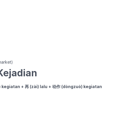
market)
Kejadian
) kegiatan + 再 (zài) lalu + 动作 (dòngzuò) kegiatan