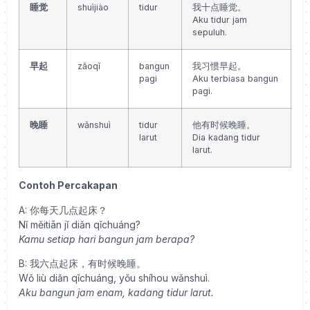
睡觉
shuìjiào
tidur
我十点睡觉。
Aku tidur jam
sepuluh.
早起
zǎoqǐ
bangun
我习惯早起。
pagi
Aku terbiasa bangun
pagi.
晚睡
wǎnshuì
tidur
他有时候晚睡。
larut
Dia kadang tidur
larut.
Contoh Percakapan
A:
你每天几点起床？
Nǐ měitiān jǐ diǎn qǐchuáng?
Kamu setiap hari bangun jam berapa?
B:
我六点起床，有时候晚睡。
Wǒ liù diǎn qǐchuáng, yǒu shíhou wǎnshuì.
Aku bangun jam enam, kadang tidur larut.