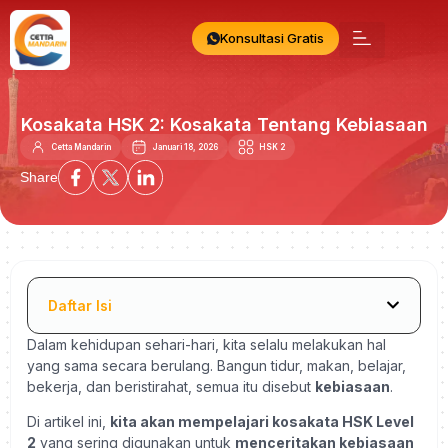
Konsultasi Gratis
Kosakata HSK 2: Kosakata Tentang Kebiasaan
Cetta Mandarin
Januari 18, 2026
HSK 2
Share
Daftar Isi
Dalam kehidupan sehari-hari, kita selalu melakukan hal
yang sama secara berulang. Bangun tidur, makan, belajar,
bekerja, dan beristirahat, semua itu disebut
kebiasaan
.
Di artikel ini,
kita akan mempelajari kosakata HSK Level
2
yang sering digunakan untuk
menceritakan kebiasaan