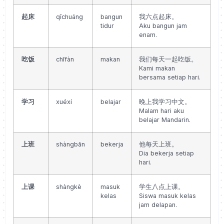
起床
qǐchuáng
bangun
我六点起床。
tidur
Aku bangun jam
enam.
吃饭
chīfàn
makan
我们每天一起吃饭。
Kami makan
bersama setiap hari.
学习
xuéxí
belajar
晚上我学习中文。
Malam hari aku
belajar Mandarin.
上班
shàngbān
bekerja
他每天上班。
Dia bekerja setiap
hari.
上课
shàngkè
masuk
学生八点上课。
kelas
Siswa masuk kelas
jam delapan.