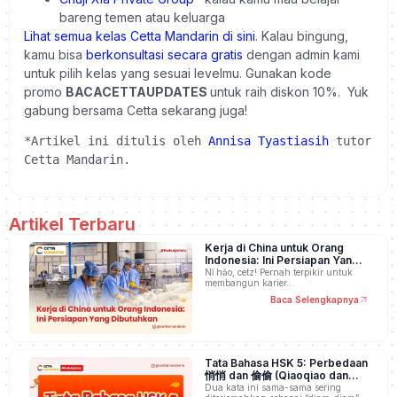
bareng temen atau keluarga
Lihat semua kelas Cetta Mandarin di sini
. Kalau bingung,
kamu bisa
berkonsultasi secara gratis
dengan admin kami
untuk pilih kelas yang sesuai levelmu. Gunakan kode
promo
BACACETTAUPDATES
untuk raih diskon 10%. Yuk
gabung bersama Cetta sekarang juga!
*Artikel ini ditulis oleh 
Annisa Tyastiasih
 tutor 
Cetta Mandarin.
Artikel Terbaru
Kerja di China untuk Orang
Indonesia: Ini Persiapan Yang
Dibutuhkan
Nǐ hǎo, cetz! Pernah terpikir untuk
membangun karier…
Baca Selengkapnya
Tata Bahasa HSK 5: Perbedaan
悄悄 dan 偷偷 (Qiaoqiao dan
Toutou)
Dua kata ini sama-sama sering