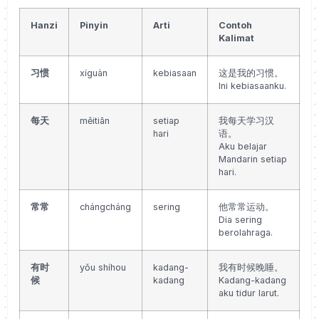
Hanzi
Pinyin
Arti
Contoh
Kalimat
习惯
xíguàn
kebiasaan
这是我的习惯。
Ini kebiasaanku.
每天
měitiān
setiap
我每天学习汉
hari
语。
Aku belajar
Mandarin setiap
hari.
常常
chángcháng
sering
他常常运动。
Dia sering
berolahraga.
有时
yǒu shíhou
kadang-
我有时候晚睡。
候
kadang
Kadang-kadang
aku tidur larut.