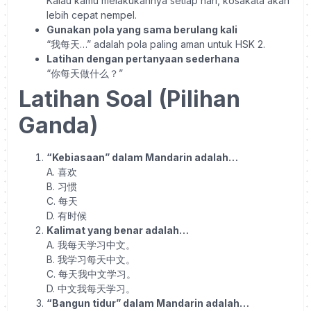
Kalau kamu melakukannya setiap hari, kosakata akan
lebih cepat nempel.
Gunakan pola yang sama berulang kali
“
我每天
…” adalah pola paling aman untuk HSK 2.
Latihan dengan pertanyaan sederhana
“
你每天做什么？
”
Latihan Soal (Pilihan
Ganda)
“Kebiasaan” dalam Mandarin adalah…
A.
喜欢
B.
习惯
C.
每天
D.
有时候
Kalimat yang benar adalah…
A.
我每天学习中文。
B.
我学习每天中文。
C.
每天我中文学习。
D.
中文我每天学习。
“Bangun tidur” dalam Mandarin adalah…