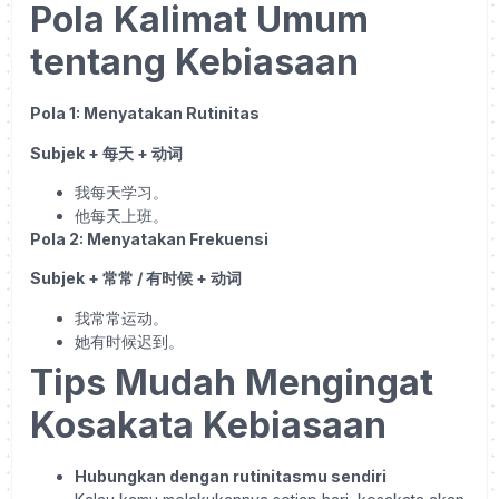
Pola Kalimat Umum
tentang Kebiasaan
Pola 1: Menyatakan Rutinitas
Subjek +
每天
+
动词
我每天学习。
他每天上班。
Pola 2: Menyatakan Frekuensi
Subjek +
常常
/
有时候
+
动词
我常常运动。
她有时候迟到。
Tips Mudah Mengingat
Kosakata Kebiasaan
Hubungkan dengan rutinitasmu sendiri