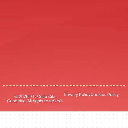
Privacy Policy
Cookies Policy
© 2026 PT. Cetta Cita
Cendekia. All rights reserved.