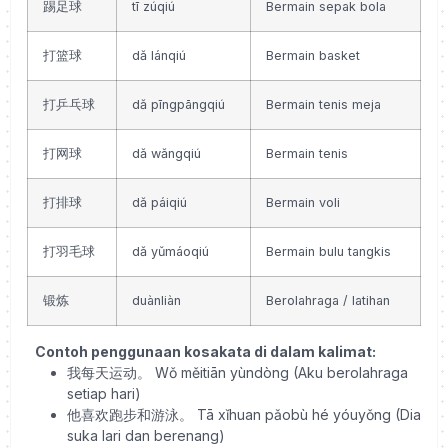
踢足球
tī zúqiú
Bermain sepak bola
打篮球
dǎ lánqiú
Bermain basket
打乒乓球
dǎ pīngpāngqiú
Bermain tenis meja
打网球
dǎ wǎngqiú
Bermain tenis
打排球
dǎ páiqiú
Bermain voli
打羽毛球
dǎ yǔmáoqiú
Bermain bulu tangkis
锻炼
duànliàn
Berolahraga / latihan
Contoh penggunaan kosakata di dalam kalimat:
我每天运动。
Wǒ měitiān yùndòng (Aku berolahraga
setiap hari)
他喜欢跑步和游泳。
Tā xǐhuan pǎobù hé yóuyǒng
(Dia
suka lari dan berenang)