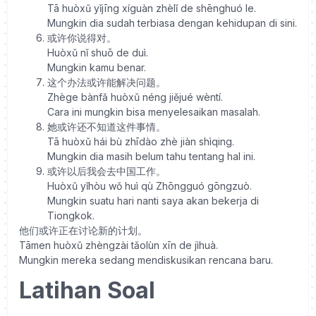
Tā huòxǔ yǐjīng xíguàn zhèlǐ de shēnghuó le.
Mungkin dia sudah terbiasa dengan kehidupan di sini.
或许你说得对。
Huòxǔ nǐ shuō de duì.
Mungkin kamu benar.
这个办法或许能解决问题。
Zhège bànfǎ huòxǔ néng jiějué wèntí.
Cara ini mungkin bisa menyelesaikan masalah.
她或许还不知道这件事情。
Tā huòxǔ hái bù zhīdào zhè jiàn shìqing.
Mungkin dia masih belum tahu tentang hal ini.
或许以后我会去中国工作。
Huòxǔ yǐhòu wǒ huì qù Zhōngguó gōngzuò.
Mungkin suatu hari nanti saya akan bekerja di
Tiongkok.
他们或许正在讨论新的计划。
Tāmen huòxǔ zhèngzài tǎolùn xīn de jìhuà.
Mungkin mereka sedang mendiskusikan rencana baru.
Latihan Soal