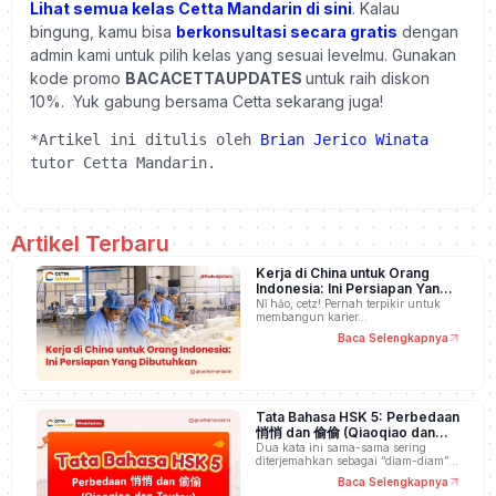
Lihat semua kelas Cetta Mandarin di sini
. Kalau
bingung, kamu bisa
berkonsultasi secara gratis
dengan
admin kami untuk pilih kelas yang sesuai levelmu. Gunakan
kode promo
BACACETTAUPDATES
untuk raih diskon
10%. Yuk gabung bersama Cetta sekarang juga!
*Artikel ini ditulis oleh 
Brian Jerico Winata
tutor Cetta Mandarin.
Artikel Terbaru
Kerja di China untuk Orang
Indonesia: Ini Persiapan Yang
Dibutuhkan
Nǐ hǎo, cetz! Pernah terpikir untuk
membangun karier…
Baca Selengkapnya
Tata Bahasa HSK 5: Perbedaan
悄悄 dan 偷偷 (Qiaoqiao dan
Toutou)
Dua kata ini sama-sama sering
diterjemahkan sebagai “diam-diam”,
…
Baca Selengkapnya