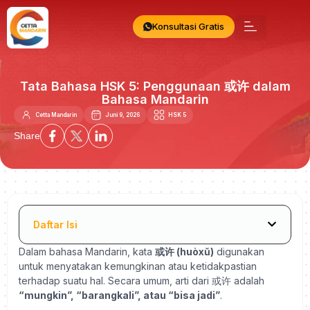
Konsultasi Gratis
Tata Bahasa HSK 5: Penggunaan 或许 dalam
Bahasa Mandarin
Cetta Mandarin
Juni 9, 2026
HSK 5
Share
Daftar Isi
Dalam bahasa Mandarin, kata
或许 (huòxǔ)
digunakan
untuk menyatakan kemungkinan atau ketidakpastian
terhadap suatu hal. Secara umum, arti dari 或许 adalah
“mungkin”, “barangkali”, atau “bisa jadi”
.