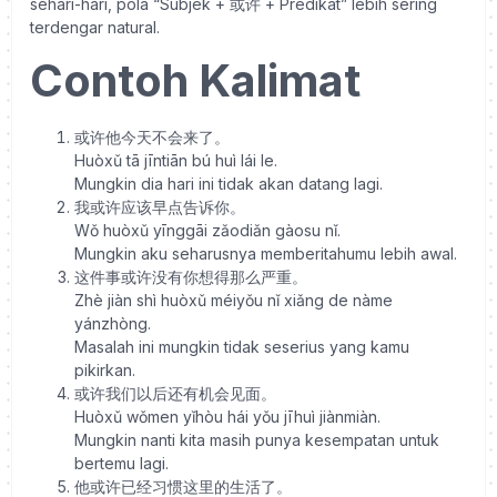
sehari-hari, pola “Subjek + 或许 + Predikat” lebih sering
terdengar natural.
Contoh Kalimat
或许他今天不会来了。
Huòxǔ tā jīntiān bú huì lái le.
Mungkin dia hari ini tidak akan datang lagi.
我或许应该早点告诉你。
Wǒ huòxǔ yīnggāi zǎodiǎn gàosu nǐ.
Mungkin aku seharusnya memberitahumu lebih awal.
这件事或许没有你想得那么严重。
Zhè jiàn shì huòxǔ méiyǒu nǐ xiǎng de nàme
yánzhòng.
Masalah ini mungkin tidak seserius yang kamu
pikirkan.
或许我们以后还有机会见面。
Huòxǔ wǒmen yǐhòu hái yǒu jīhuì jiànmiàn.
Mungkin nanti kita masih punya kesempatan untuk
bertemu lagi.
他或许已经习惯这里的生活了。