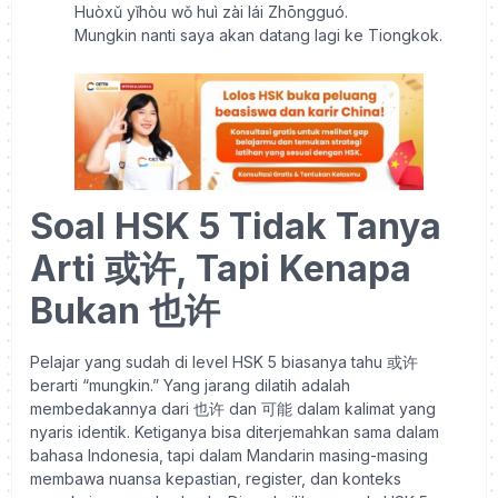
Huòxǔ yǐhòu wǒ huì zài lái Zhōngguó.
Mungkin nanti saya akan datang lagi ke Tiongkok.
Soal HSK 5 Tidak Tanya
Arti 或许, Tapi Kenapa
Bukan 也许
Pelajar yang sudah di level HSK 5 biasanya tahu 或许
berarti “mungkin.” Yang jarang dilatih adalah
membedakannya dari 也许 dan 可能 dalam kalimat yang
nyaris identik. Ketiganya bisa diterjemahkan sama dalam
bahasa Indonesia, tapi dalam Mandarin masing-masing
membawa nuansa kepastian, register, dan konteks