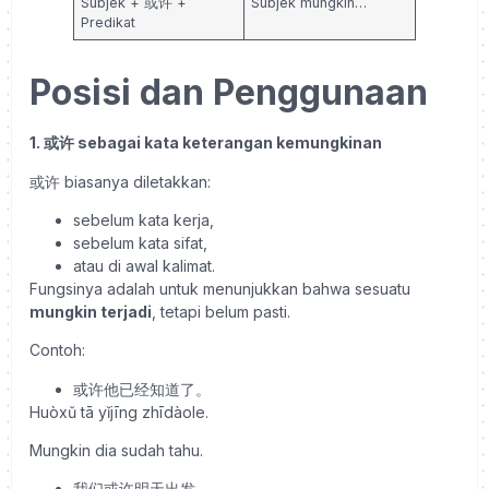
Subjek + 或许 +
Subjek mungkin…
Predikat
Posisi dan Penggunaan
1. 或许 sebagai kata keterangan kemungkinan
或许 biasanya diletakkan:
sebelum kata kerja,
sebelum kata sifat,
atau di awal kalimat.
Fungsinya adalah untuk menunjukkan bahwa sesuatu
mungkin terjadi
, tetapi belum pasti.
Contoh:
或许他已经知道了。
Huòxǔ tā yǐjīng zhīdàole.
Mungkin dia sudah tahu.
我们或许明天出发。