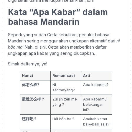
digunakan dalam kehidupan sehari-hari, loh!
Kata “Apa Kabar” dalam
bahasa Mandarin
Seperti yang sudah Cetta sebutkan, penutur bahasa
Mandarin sering menggunakan ungkapan alternatif dari
nǐ
hǎo ma
. Nah, di sini, Cetta akan memberikan daftar
ungkapan apa kabar yang sering diucapkan.
Simak daftarnya, ya!
Hanzi
Romanisasi
Arti
你怎么样?
Nǐ
Apa kabarmu?
zěnmeyàng?
最近怎么样？
Zuì jìn zěn me
Apa kabarmu
yàng？
belakangan
ini?
还好吧？
Hái hǎo ba？
Apakah kamu
baik-baik saja?