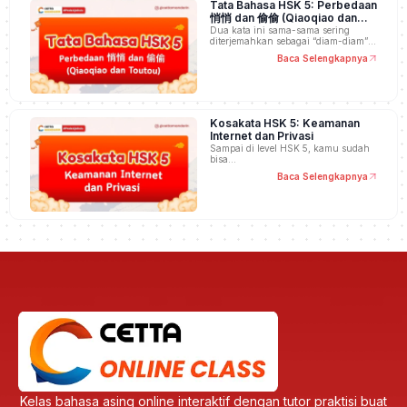
Tata Bahasa HSK 5: Perbedaan
悄悄 dan 偷偷 (Qiaoqiao dan
Toutou)
Dua kata ini sama-sama sering
diterjemahkan sebagai “diam-diam”,
…
Baca Selengkapnya
Kosakata HSK 5: Keamanan
Internet dan Privasi
Sampai di level HSK 5, kamu sudah
bisa…
Baca Selengkapnya
Kelas bahasa asing online interaktif dengan tutor praktisi buat