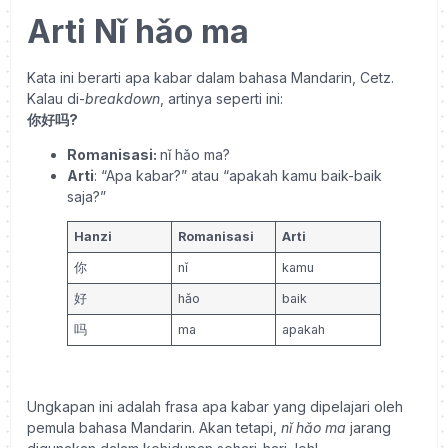
Arti Nǐ hǎo ma
Kata ini berarti apa kabar dalam bahasa Mandarin, Cetz.
Kalau di-
breakdown
, artinya seperti ini:
你好吗?
Romanisasi:
nǐ hǎo ma?
Arti
: “Apa kabar?” atau “apakah kamu baik-baik
saja?”
Hanzi
Romanisasi
Arti
你
nǐ
kamu
好
hǎo
baik
吗
ma
apakah
Ungkapan ini adalah frasa apa kabar yang dipelajari oleh
pemula bahasa Mandarin. Akan tetapi,
nǐ hǎo ma
jarang