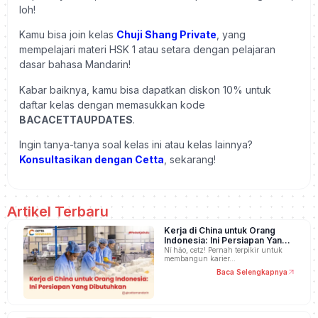
loh!
Kamu bisa join kelas
Chuji Shang Private
, yang
mempelajari materi HSK 1 atau setara dengan pelajaran
dasar bahasa Mandarin!
Kabar baiknya, kamu bisa dapatkan diskon 10% untuk
daftar kelas dengan memasukkan kode
BACACETTAUPDATES
.
Ingin tanya-tanya soal kelas ini atau kelas lainnya?
Konsultasikan dengan Cetta
, sekarang!
Artikel Terbaru
Kerja di China untuk Orang
Indonesia: Ini Persiapan Yang
Dibutuhkan
Nǐ hǎo, cetz! Pernah terpikir untuk
membangun karier…
Baca Selengkapnya