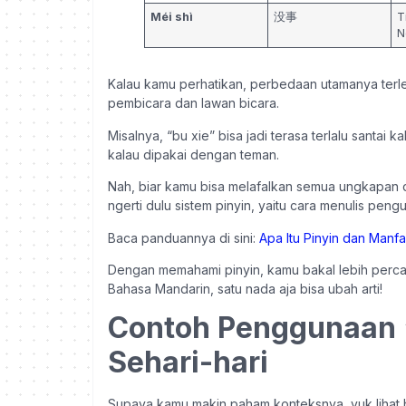
Méi shì
没事
T
N
Kalau kamu perhatikan, perbedaan utamanya terl
pembicara dan lawan bicara.
Misalnya, “bu xie” bisa jadi terasa terlalu santai
kalau dipakai dengan teman.
Nah, biar kamu bisa melafalkan semua ungkapan
ngerti dulu sistem pinyin, yaitu cara menulis pen
Baca panduannya di sini:
Apa Itu Pinyin dan Manf
Dengan memahami pinyin, kamu bakal lebih perc
Bahasa Mandarin, satu nada aja bisa ubah arti!
Contoh Penggunaan “
Sehari-hari
Supaya kamu makin paham konteksnya, yuk lihat b