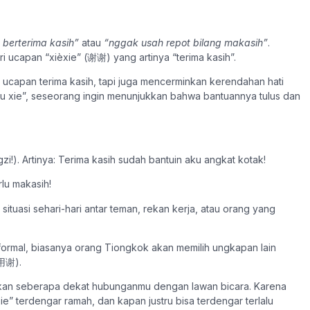
u berterima kasih”
atau
“nggak usah repot bilang makasih”
.
i ucapan “xièxie” (谢谢) yang artinya “terima kasih”.
ucapan terima kasih, tapi juga mencerminkan kerendahan hati
xie”, seseorang ingin menunjukkan bahwa bantuannya tulus dan
 Artinya: Terima kasih sudah bantuin aku angkat kotak!
lu makasih!
situasi sehari-hari antar teman, rekan kerja, atau orang yang
i formal, biasanya orang Tiongkok akan memilih ungkapan lain
不用谢).
ukkan seberapa dekat hubunganmu dengan lawan bicara. Karena
ie” terdengar ramah, dan kapan justru bisa terdengar terlalu