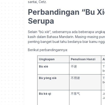
santai, Cetz.
Perbandingan “Bu X
Serupa
Selain “bù xiè”, sebenarnya ada beberapa ungka
kasih dalam Bahasa Mandarin. Masing-masing pun
penting banget buat tahu bedanya biar kamu ngga
Berikut perbandingannya:
Ungkapan
Penulisan Hanzi
A
Bù xiè
不谢
T
b
Bù yòng xiè
不用谢
T
b
Bù kè qì
不客气
J
J