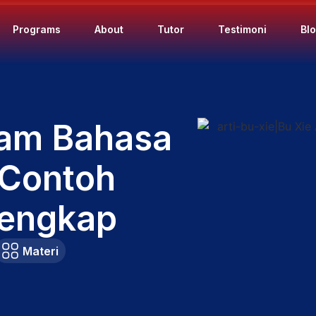
Programs
About
Tutor
Testimoni
Bl
alam Bahasa
 Contoh
engkap
Materi