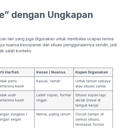
ie” dengan Ungkapan
pan lain yang juga digunakan untuk membalas ucapan terima
ya nuansa kesopanan dan situasi penggunaannya sendiri, jadi
k salah konteks.
rti Harfiah
Kesan / Nuansa
Kapan Digunakan
idak perlu
Kasual, ramah
Untuk teman sebaya
erterima kasih
atau situasi santai
idak usah
Lebih sopan, formal
Situasi sopan tapi
erterima kasih
ringan
akrab (misal di
tempat kerja)
angan sungkan /
Netral, paling umum
Cocok hampir di
angan segan
semua situasi,
termasuk formal