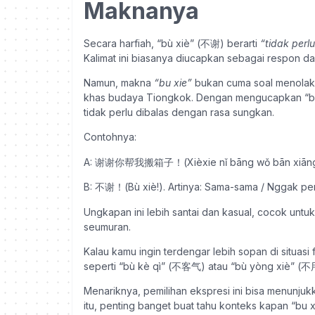
Maknanya
Secara harfiah, “bù xiè” (不谢) berarti
“tidak perl
Kalimat ini biasanya diucapkan sebagai respon dar
Namun, makna
“bu xie”
bukan cuma soal menolak 
khas budaya Tiongkok. Dengan mengucapkan “bu 
tidak perlu dibalas dengan rasa sungkan.
Contohnya:
A: 谢谢你帮我搬箱子！(Xièxie nǐ bāng wǒ bān xiāngzi!).
B: 不谢！(Bù xiè!). Artinya: Sama-sama / Nggak per
Ungkapan ini lebih santai dan kasual, cocok untuk 
seumuran.
Kalau kamu ingin terdengar lebih sopan di situas
seperti “bù kè qì” (不客气) atau “bù yòng xiè” (
Menariknya, pemilihan ekspresi ini bisa menunj
itu, penting banget buat tahu konteks kapan “bu x