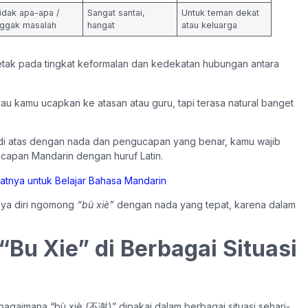
idak apa-apa /
Sangat santai,
Untuk teman dekat
ggak masalah
hangat
atau keluarga
etak pada tingkat keformalan dan kedekatan hubungan antara
 kalau kamu ucapkan ke atasan atau guru, tapi terasa natural banget
 di atas dengan nada dan pengucapan yang benar, kamu wajib
gucapan Mandarin dengan huruf Latin.
aatnya untuk Belajar Bahasa Mandarin
aya diri ngomong
“bù xiè”
dengan nada yang tepat, karena dalam
Bu Xie” di Berbagai Situasi
agaimana “bù xiè (不谢)” dipakai dalam berbagai situasi sehari-