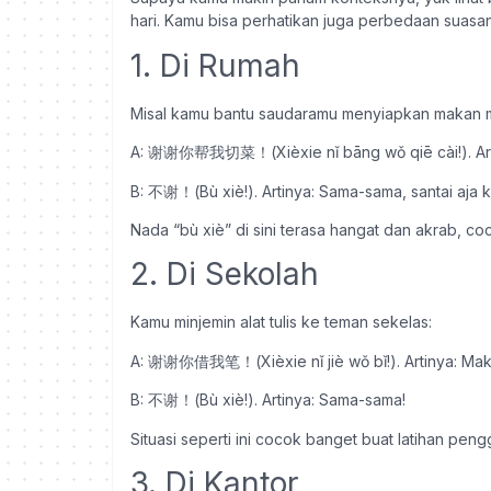
hari. Kamu bisa perhatikan juga perbedaan suasan
1. Di Rumah
Misal kamu bantu saudaramu menyiapkan makan 
A: 谢谢你帮我切菜！(Xièxie nǐ bāng wǒ qiē cài!). Artin
B: 不谢！(Bù xiè!). Artinya: Sama-sama, santai aja k
Nada “bù xiè” di sini terasa hangat dan akrab, co
2. Di Sekolah
Kamu minjemin alat tulis ke teman sekelas:
A: 谢谢你借我笔！(Xièxie nǐ jiè wǒ bǐ!). Artinya: Mak
B: 不谢！(Bù xiè!). Artinya: Sama-sama!
Situasi seperti ini cocok banget buat latihan peng
3. Di Kantor