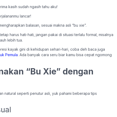
ma kasih sudah ngasih tahu aku!
jalananmu lancar!
mengharapkan balasan, sesuai makna asli “bu xie”.
tetap harus hati-hati, jangan pakai di situasi terlalu formal, misalnya
uh lebih tua.
esi kayak gini di kehidupan sehari-hari, coba deh baca juga
tuk Pemula
. Ada banyak cara seru biar kamu bisa cepat ngomong
nakan “Bu Xie” dengan
atural seperti penutur asli, yuk pahami beberapa tips
sual