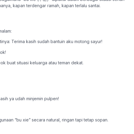
anya, kapan terdengar ramah, kapan terlalu santai.
malam:
ya: Terima kasih sudah bantuin aku motong sayur!
ok!
cok buat situasi keluarga atau teman dekat.
asih ya udah minjemin pulpen!
gunaan “bu xie” secara natural, ringan tapi tetap sopan.