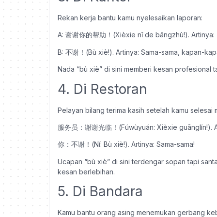
Rekan kerja bantu kamu nyelesaikan laporan:
A: 谢谢你的帮助！(Xièxie nǐ de bāngzhù!). Artinya: T
B: 不谢！(Bù xiè!). Artinya: Sama-sama, kapan-kapa
Nada “bù xiè” di sini memberi kesan profesional ta
4. Di Restoran
Pelayan bilang terima kasih setelah kamu selesai
服务员：谢谢光临！(Fúwùyuán: Xièxie guānglín!). Arti
你：不谢！(Nǐ: Bù xiè!). Artinya: Sama-sama!
Ucapan “bù xiè” di sini terdengar sopan tapi s
kesan berlebihan.
5. Di Bandara
Kamu bantu orang asing menemukan gerbang ke