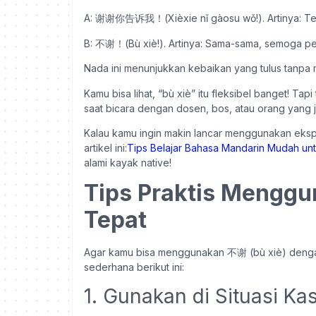
A: 谢谢你告诉我！(Xièxie nǐ gàosu wǒ!). Artinya: Teri
B: 不谢！(Bù xiè!). Artinya: Sama-sama, semoga per
Nada ini menunjukkan kebaikan yang tulus tanpa 
Kamu bisa lihat, “bù xiè” itu fleksibel banget! Tapi 
saat bicara dengan dosen, bos, atau orang yang ja
Kalau kamu ingin makin lancar menggunakan ekspr
artikel ini:
Tips Belajar Bahasa Mandarin Mudah un
alami kayak native!
Tips Praktis Menggu
Tepat
Agar kamu bisa menggunakan 不谢 (bù xiè) dengan n
sederhana berikut ini:
1. Gunakan di Situasi Ka