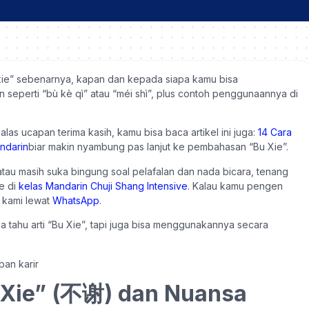
bu xie” sebenarnya, kapan dan kepada siapa kamu bisa
eperti “bù kè qì” atau “méi shì”, plus contoh penggunaannya di
alas ucapan terima kasih, kamu bisa baca artikel ini juga:
14 Cara
ndarin
biar makin nyambung pas lanjut ke pembahasan “Bu Xie”.
tau masih suka bingung soal pelafalan dan nada bicara, tenang
ve di
kelas Mandarin Chuji Shang Intensive
. Kalau kamu pengen
n kami lewat
WhatsApp
.
a tahu arti “Bu Xie”, tapi juga bisa menggunakannya secara
 Xie” (不谢) dan Nuansa