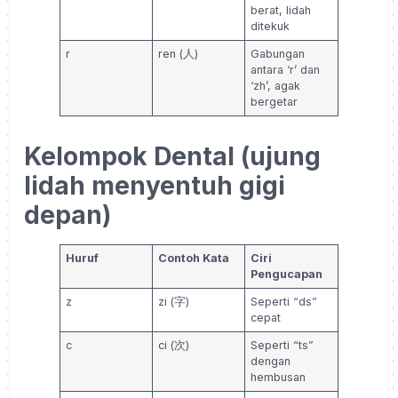
berat, lidah
ditekuk
r
ren (人)
Gabungan
antara ‘r’ dan
‘zh’, agak
bergetar
Kelompok Dental (ujung
lidah menyentuh gigi
depan)
Huruf
Contoh Kata
Ciri
Pengucapan
z
zi (字)
Seperti “ds”
cepat
c
ci (次)
Seperti “ts”
dengan
hembusan