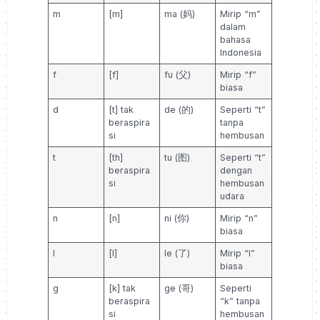
m
[m]
ma (妈)
Mirip “m”
dalam
bahasa
Indonesia
f
[f]
fu (父)
Mirip “f”
biasa
d
[t] tak
de (的)
Seperti “t”
beraspira
tanpa
si
hembusan
t
[th]
tu (图)
Seperti “t”
beraspira
dengan
si
hembusan
udara
n
[n]
ni (你)
Mirip “n”
biasa
l
[l]
le (了)
Mirip “l”
biasa
g
[k] tak
ge (哥)
Seperti
beraspira
“k” tanpa
si
hembusan