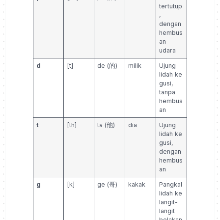
tertutup
,
dengan
hembus
an
udara
d
[t]
de (的)
milik
Ujung
lidah ke
gusi,
tanpa
hembus
an
t
[th]
ta (他)
dia
Ujung
lidah ke
gusi,
dengan
hembus
an
g
[k]
ge (哥)
kakak
Pangkal
lidah ke
langit-
langit
belakan