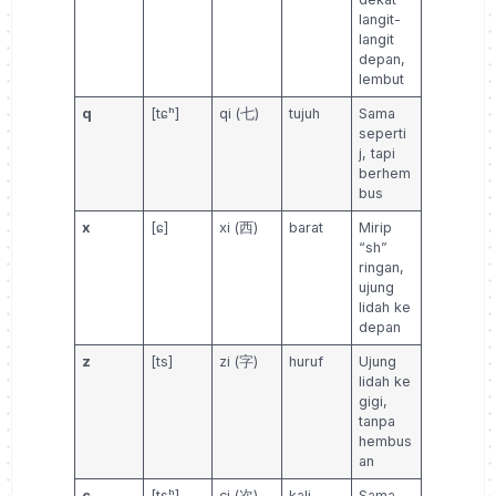
langit-
langit
depan,
lembut
q
[tɕʰ]
qi (七)
tujuh
Sama
seperti
j, tapi
berhem
bus
x
[ɕ]
xi (西)
barat
Mirip
“sh”
ringan,
ujung
lidah ke
depan
z
[ts]
zi (字)
huruf
Ujung
lidah ke
gigi,
tanpa
hembus
an
c
[tsʰ]
ci (次)
kali
Sama