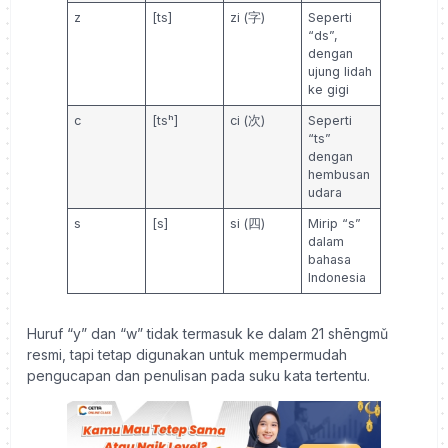
z
[ts]
zi (字)
Seperti
“ds”,
dengan
ujung lidah
ke gigi
c
[tsʰ]
ci (次)
Seperti
“ts”
dengan
hembusan
udara
s
[s]
si (四)
Mirip “s”
dalam
bahasa
Indonesia
Huruf “y” dan “w” tidak termasuk ke dalam 21 shēngmǔ
resmi, tapi tetap digunakan untuk mempermudah
pengucapan dan penulisan pada suku kata tertentu.