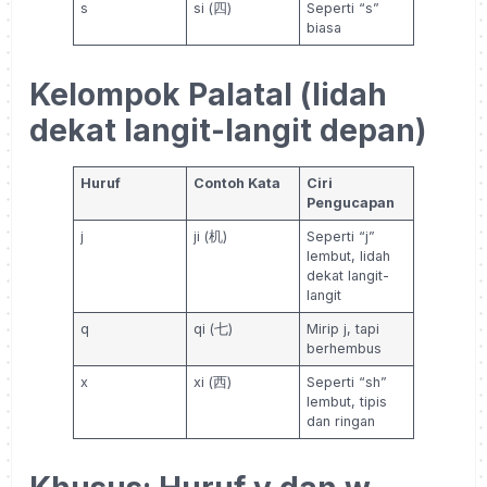
s
si (四)
Seperti “s”
biasa
Kelompok Palatal (lidah
dekat langit-langit depan)
Huruf
Contoh Kata
Ciri
Pengucapan
j
ji (机)
Seperti “j”
lembut, lidah
dekat langit-
langit
q
qi (七)
Mirip j, tapi
berhembus
x
xi (西)
Seperti “sh”
lembut, tipis
dan ringan