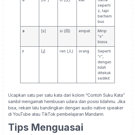
seperti
z, tapi
berhem
bus
s
[s]
si (四)
empat
Mirip
“s”
biasa
r
[ɻ]
ren (人)
orang
Seperti
“r”,
dengan
lidah
ditekuk
sedikit
Ucapkan satu per satu kata dari kolom “Contoh Suku Kata”
sambil mengamati hembusan udara dan posisi lidahmu. Jika
bisa, rekam lalu bandingkan dengan audio native speaker
di YouTube atau TikTok pembelajaran Mandarin.
Tips Menguasai