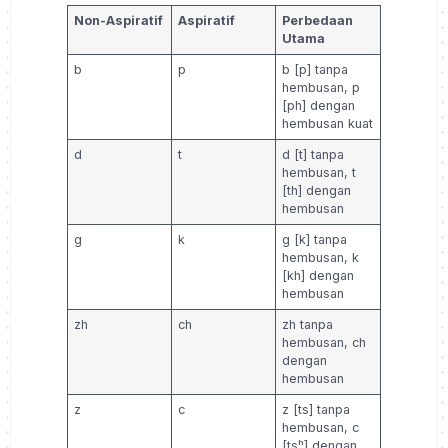
Non-Aspiratif
Aspiratif
Perbedaan
Utama
b
p
b [p] tanpa
hembusan, p
[ph] dengan
hembusan kuat
d
t
d [t] tanpa
hembusan, t
[th] dengan
hembusan
g
k
g [k] tanpa
hembusan, k
[kh] dengan
hembusan
zh
ch
zh tanpa
hembusan, ch
dengan
hembusan
z
c
z [ts] tanpa
hembusan, c
[tsʰ] dengan