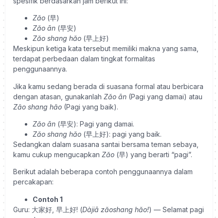
spesifik berdasarkan jam berikut ini:
Zǎo
(早)
Zǎo ān
(早安)
Zǎo shang hǎo
(早上好)
Meskipun ketiga kata tersebut memiliki makna yang sama,
terdapat perbedaan dalam tingkat formalitas
penggunaannya.
Jika kamu sedang berada di suasana formal atau berbicara
dengan atasan, gunakanlah
Zǎo ān
(Pagi yang damai) atau
Zǎo shang hǎo
(Pagi yang baik).
Zǎo ān
(早安): Pagi yang damai.
Zǎo shang hǎo
(早上好): pagi yang baik.
Sedangkan dalam suasana santai bersama teman sebaya,
kamu cukup mengucapkan
Zǎo
(早) yang berarti “pagi”.
Berikut adalah beberapa contoh penggunaannya dalam
percakapan:
Contoh 1
Guru: 大家好, 早上好! (
Dàjiā zǎoshang hǎo!
) — Selamat pagi