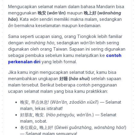
Mengucapkan selamat malam dalam bahasa Mandarin bisa
menggunakan
晚安 (
wǎn’ān
)
maupun
晚上好 (
wǎnshàng
hǎo
)
. Kata
wǎn
sendiri memiliki makna malam, sedangkan
ān
bermakna keselamatan maupun kedamaian.
Sama seperti ucapan siang, orang Tiongkok lebih familiar
dengan
wǎnshàng hǎo
, sedangkan
wǎn’ān
lebih sering
digunakan oleh orang Taiwan. Sapaan ini sering digunakan
sebagai pembuka sebelum kamu melanjutkan ke
contoh
perkenalan diri
yang lebih formal.
Jika kamu ingin mengucapkan selamat tidur, kamu bisa
menambahkan ungkapan
好睡 (
hǎo shuì
)
setelah sapaan
malam tersebut. Berikut beberapa contoh penggunaan
ucapan selamat malam yang bisa kamu praktikkan:
晚安, 早点休息! (
Wǎn’ān, zǎodiǎn xiūxī!
) — Selamat
malam, lekas istirahat!
好朋友, 晚安. (
Hǎo péngyǒu, wǎn’ān.
) — Selamat
malam, sobat.
各位观众, 晚上好! (
Gèwèi guānzhòng, wǎnshàng hǎo!
)
— Selamat malam semuanya!