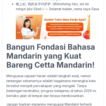
晚上好, 我的名字叫萨萨. (
Wǎnshàng hǎo, wǒ de
míngzì jiào Sàsà.
) — Selamat malam, nama saya Sasa.
Bangun Fondasi Bahasa
Mandarin yang Kuat
Bareng Cetta Mandarin!
Menguasai sapaan harian adalah langkah awal, namun
tantangan sebenarnya adalah bagaimana merangkai kata
tersebut menjadi percakapan yang mengalir. Tanpa
bimbingan terstruktur, progres belajarmu di tahun 2026 ini
berisiko jalan di tempat dan terasa membosankan.
Jangan biarkan impianmu menguasai Mandarin terhenti