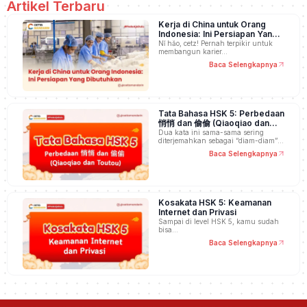
Artikel Terbaru
Kerja di China untuk Orang
Indonesia: Ini Persiapan Yang
Dibutuhkan
Nǐ hǎo, cetz! Pernah terpikir untuk
membangun karier…
Baca Selengkapnya
Tata Bahasa HSK 5: Perbedaan
悄悄 dan 偷偷 (Qiaoqiao dan
Toutou)
Dua kata ini sama-sama sering
diterjemahkan sebagai “diam-diam”,
…
Baca Selengkapnya
Kosakata HSK 5: Keamanan
Internet dan Privasi
Sampai di level HSK 5, kamu sudah
bisa…
Baca Selengkapnya