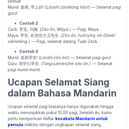
semua!
Murid: 老师, 早上好! (
Lǎoshī zǎoshang hǎo!
) — Selamat pagi
guru!
Contoh 2
Zack: 早安, 玛雅. (
Zǎo ān, Mǎyǎ.
) — Pagi, Maya.
Maya: 早安, 欢迎您大卫先生. (
Zǎo ān, huānyíng nín Dàwèi
xiānshēng.
) — Pagi, selamat datang Tuan Zack.
Contoh 3
Murid: 老师早安! (
Lǎoshī zǎo ān!
) — Selamat pagi guru!
Guru: 同学们早安. (
Tóngxuémenzhe zǎo ān.
) — Selamat
pagi murid-murid.
Ucapan Selamat Siang
dalam Bahasa Mandarin
Ucapan selamat pagi biasanya hanya digunakan hingga
waktu menunjukkan pukul 10.00 pagi. Setelah itu, kamu
perlu memperluas daftar
kosakata Mandarin untuk
pemula
milikmu dengan ungkapan selamat siang.