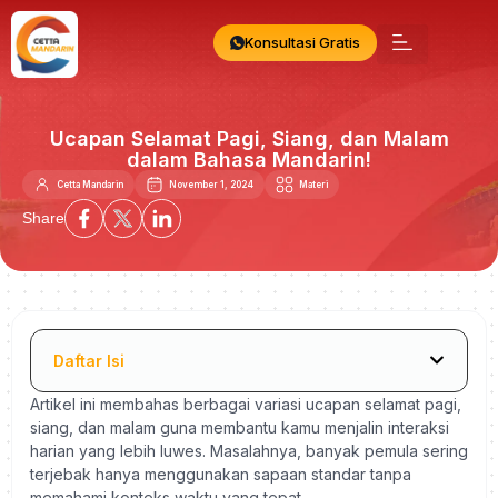
Konsultasi Gratis
Ucapan Selamat Pagi, Siang, dan Malam
dalam Bahasa Mandarin!
Cetta Mandarin
November 1, 2024
Materi
Share
Daftar Isi
Artikel ini membahas berbagai variasi ucapan selamat pagi,
siang, dan malam guna membantu kamu menjalin interaksi
harian yang lebih luwes. Masalahnya, banyak pemula sering
terjebak hanya menggunakan sapaan standar tanpa
memahami konteks waktu yang tepat.