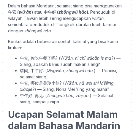
Dalam bahasa Mandarin, selamat siang bisa menggunakan
午安 (
wǔ’ān
)
atau
中午好 (
zhōngwǔ hǎo
)
. Penduduk di
wilayah Taiwan lebih sering mengucapkan
wǔ’ān
,
sementara penduduk di Tiongkok daratan lebih familiar
dengan
zhōngwǔ hǎo
.
Berikut adalah beberapa contoh kalimat yang bisa kamu
tirukan:
午安, 你吃午餐了吗? (
Wǔ’ān, nǐ chī wǔcān le ma?
) —
Siang, apakah kamu sudah makan siang?
请问, 中午好. (
Qǐngwèn, zhōngwǔ hǎo.
) — Permisi,
selamat siang.
午安, 哪位是美玲小姐? (
Wǔ’ān, nǎ wèi shì Měilíng
xiǎojiě?
) — Siang, Nona Mei Ying yang mana?
中午好, 再见. (
Zhōngwǔ hǎo, zàijiàn.
) — Selamat
siang, sampai jumpa.
Ucapan Selamat Malam
dalam Bahasa Mandarin