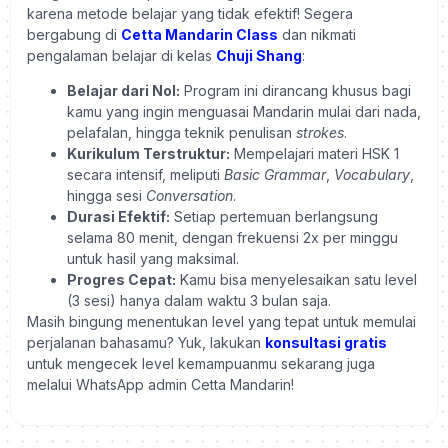
karena metode belajar yang tidak efektif! Segera
bergabung di
Cetta Mandarin Class
dan nikmati
pengalaman belajar di kelas
Chuji Shang
:
Belajar dari Nol:
Program ini dirancang khusus bagi
kamu yang ingin menguasai Mandarin mulai dari nada,
pelafalan, hingga teknik penulisan
strokes
.
Kurikulum Terstruktur:
Mempelajari materi HSK 1
secara intensif, meliputi
Basic Grammar
,
Vocabulary
,
hingga sesi
Conversation
.
Durasi Efektif:
Setiap pertemuan berlangsung
selama 80 menit, dengan frekuensi 2x per minggu
untuk hasil yang maksimal.
Progres Cepat:
Kamu bisa menyelesaikan satu level
(3 sesi) hanya dalam waktu 3 bulan saja.
Masih bingung menentukan level yang tepat untuk memulai
perjalanan bahasamu? Yuk, lakukan
konsultasi gratis
untuk mengecek level kemampuanmu sekarang juga
melalui WhatsApp admin Cetta Mandarin!