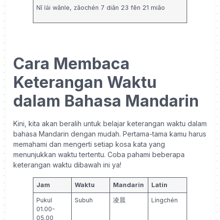
Nǐ lái wǎnle, zǎochén 7 d
iǎn 23 fēn 21 miǎo
Cara Membaca
Keterangan Waktu
dalam Bahasa Mandarin
Kini, kita akan beralih untuk belajar keterangan waktu dalam
bahasa Mandarin dengan mudah. Pertama-tama kamu harus
memahami dan mengerti setiap kosa kata yang
menunjukkan waktu tertentu. Coba pahami beberapa
keterangan waktu dibawah ini ya!
Jam
Waktu
Mandarin
Latin
Pukul
Subuh
凌晨
Língchén
01.00-
05.00