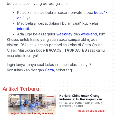
bersama laoshi yang berpengalaman!
Kalau kamu mau belajar secara private, coba
kelas 1-
on-1
, ya!
Mau belajar cepat dalam 1 bulan saja? Ikuti kelas
intensif
.
Ada juga kelas reguler
weekday
dan
weekend
, loh!
Khusus untuk kamu yang suah baca sampai akhir, ada
diskon 10% untuk setiap pembelian kelas di Cetta Online
Class. Masukkan kode
BACACETTAUPDATES
saat kamu
mau checkout, ya!
Ingin tanya-tanya soal kelas ini atau kelas lainnya?
Konsultasikan dengan
Cetta
, sekarang!
Artikel Terbaru
Kerja di China untuk Orang
Indonesia: Ini Persiapan Yang
Dibutuhkan
Nǐ hǎo, cetz! Pernah terpikir untuk
membangun karier…
Baca Selengkapnya