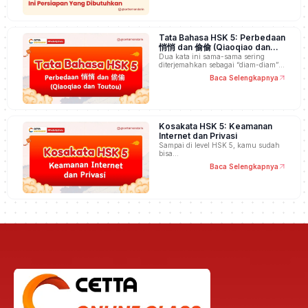
Tata Bahasa HSK 5: Perbedaan
悄悄 dan 偷偷 (Qiaoqiao dan
Toutou)
Dua kata ini sama-sama sering
diterjemahkan sebagai “diam-diam”,
…
Baca Selengkapnya
Kosakata HSK 5: Keamanan
Internet dan Privasi
Sampai di level HSK 5, kamu sudah
bisa…
Baca Selengkapnya