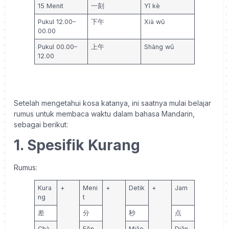
15 Menit
一刻
Yī kè
Pukul 12.00–
下午
Xià wǔ
00.00
Pukul 00.00–
上午
Shàng wǔ
12.00
Setelah mengetahui kosa katanya, ini saatnya mulai belajar
rumus untuk membaca waktu dalam bahasa Mandarin,
sebagai berikut:
1. Spesifik Kurang
Rumus:
Kura
+
Meni
+
Detik
+
Jam
ng
t
差
分
秒
点
Chà
Fēn
Miǎo
Diǎn