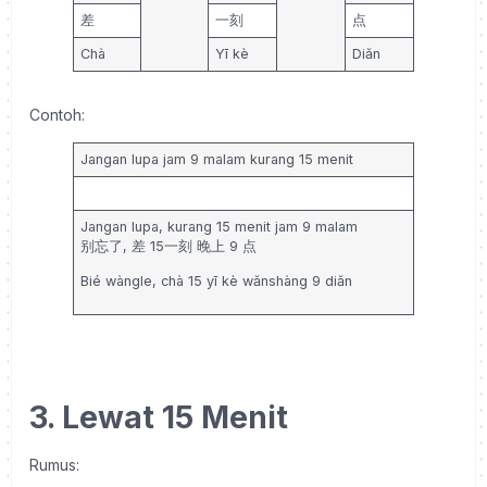
差
一刻
点
Chà
Yī kè
Diǎn
Contoh:
Jangan lupa jam 9 malam kurang 15 menit
Jangan lupa, kurang 15 menit jam 9 malam
别忘了,
差 15一刻 晚上 9 点
Bié wàngle, c
hà 15 yī kè wǎnshàng 9 diǎn
3. Lewat 15 Menit
Rumus: