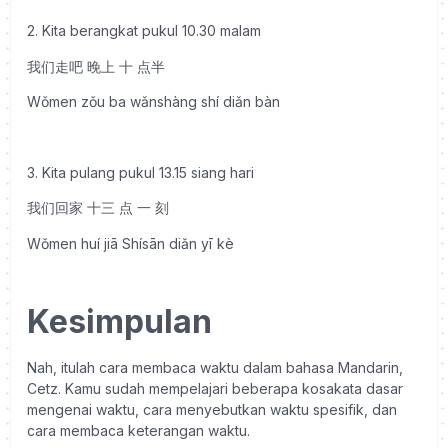
2. Kita berangkat pukul 10.30 malam
我们走吧 晚上 十 点半
Wǒmen zǒu ba wǎnshàng shí diǎn bàn
3. Kita pulang pukul 13.15 siang hari
我们回家 十三 点 一 刻
Wǒmen huí jiā Shísān diǎn yī kè
Kesimpulan
Nah, itulah cara membaca waktu dalam bahasa Mandarin,
Cetz. Kamu sudah mempelajari beberapa kosakata dasar
mengenai waktu, cara menyebutkan waktu spesifik, dan
cara membaca keterangan waktu.