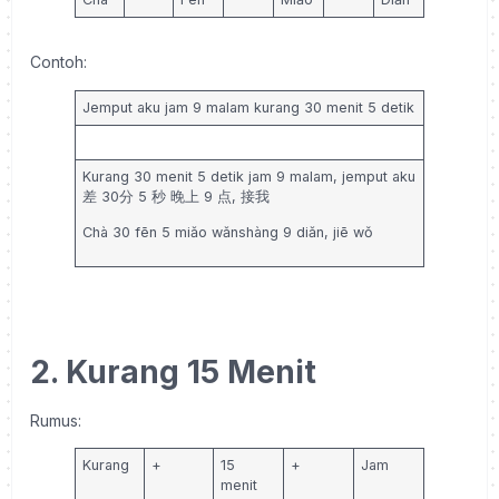
Contoh:
Jemput aku jam 9 malam kurang 30 menit 5 detik
Kurang 30 menit 5 detik jam 9 malam, jemput aku
差 30分 5 秒 晚上 9 点, 接我
Chà 30 fēn 5 miǎo wǎnshàng 9 diǎn, jiē wǒ
2. Kurang 15 Menit
Rumus:
Kurang
+
15
+
Jam
menit