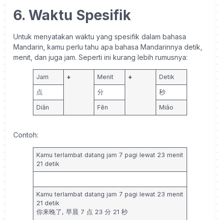
6. Waktu Spesifik
Untuk menyatakan waktu yang spesifik dalam bahasa
Mandarin, kamu perlu tahu apa bahasa Mandarinnya detik,
menit, dan juga jam. Seperti ini kurang lebih rumusnya:
Jam
+
Menit
+
Detik
点
分
秒
Diǎn
Fēn
Miǎo
Contoh:
Kamu terlambat datang jam 7 pagi lewat 23 menit
21 detik
Kamu terlambat datang jam 7 pagi lewat 23 menit
21 detik
你来晚了, 早晨 7
点 23 分 21 秒