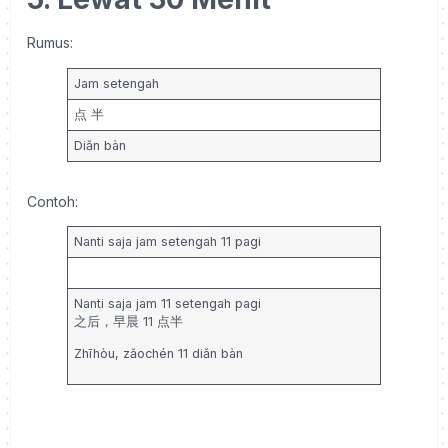
Rumus:
Jam setengah
点 半
Diǎn bàn
Contoh:
Nanti saja jam setengah 11 pagi
Nanti saja jam 11 setengah pagi
之后，早晨 11
点半
Zhīhòu, zǎochén 11 d
iǎn bàn