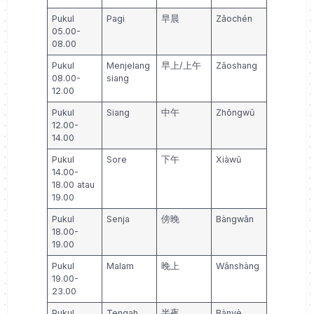
Pukul
Pagi
早晨
Zǎochén
05.00-
08.00
Pukul
Menjelang
早上/上午
Zǎoshang
08.00-
siang
12.00
Pukul
Siang
中午
Zhōngwǔ
12.00-
14.00
Pukul
Sore
下午
Xiàwǔ
14.00-
18.00 atau
19.00
Pukul
Senja
傍晚
Bàngwǎn
18.00-
19.00
Pukul
Malam
晚上
Wǎnshàng
19.00-
23.00
Pukul
Tengah
半夜
Bànyè