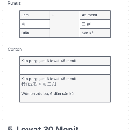
Rumus:
Jam
+
45 menit
点
三 刻
Diǎn
Sān kè
Contoh:
Kita pergi jam 6 lewat 45 menit
Kita pergi jam 6 lewat 45 menit
我们走吧, 6
点 三 刻
Wǒmen zǒu ba, 6
diǎn sān kè
5. Lewat 30 Menit