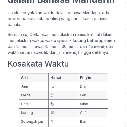
Untuk menyatakan waktu dalam bahasa Mandarin, ada
beberapa kosakata penting yang harus kamu pahami
dahulu.
Setelah itu, Cetta akan menjelaskan rumus kalimat dalam
menjelaskan waktu: waktu spesifik kurang beberapa menit
dan 15 menit; lewat 15 menit, 30 menit, dan 45 menit; dan
waktu secara spesifik dari jam, menit, hingga detiknya.
Kosakata Waktu
Arti
Hanzi
Pinyin
Jam
点
Diǎn
Menit
分
Fēn
Detik
秒
Miǎo
Kurang
差
Chà
Setengah jam
半
Bàn