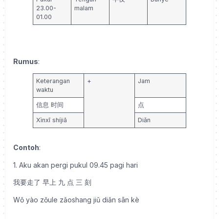
23.00-
malam
01.00
Rumus
:
Keterangan
+
Jam
waktu
信息 时间
点
Xìnxī shíjiā
Diǎn
Contoh
:
1. Aku akan pergi pukul 09.45 pagi hari
我要走了 早上 九 点 三 刻
Wǒ yào zǒule zǎoshang jiǔ diǎn sān kè