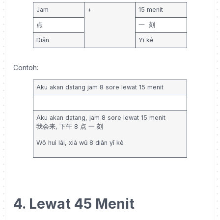
Jam
+
15 menit
点
一 刻
Diǎn
Yī kè
Contoh:
Aku akan datang jam 8 sore lewat 15 menit
Aku akan datang, jam 8 sore lewat 15 menit
我会来, 下午 8
点 一 刻
Wǒ huì lái, xià wǔ 8
diǎn yī kè
4. Lewat 45 Menit