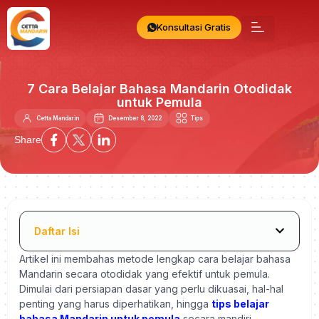
Konsultasi Gratis
7 Cara Belajar Bahasa Mandarin Otodidak
untuk Pemula
Cetta Mandarin
Desember 8, 2022
Tips
Share
Daftar Isi
Artikel ini membahas metode lengkap cara belajar bahasa
Mandarin secara otodidak yang efektif untuk pemula.
Dimulai dari persiapan dasar yang perlu dikuasai, hal-hal
penting yang harus diperhatikan, hingga
tips belajar
bahasa Mandarin untuk pemula
secara mandiri.