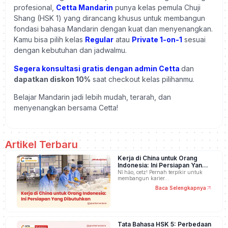
profesional,
Cetta Mandarin
punya kelas pemula Chuji
Shang (HSK 1) yang dirancang khusus untuk membangun
fondasi bahasa Mandarin dengan kuat dan menyenangkan.
Kamu bisa pilih kelas
Regular
atau
Private 1-on-1
sesuai
dengan kebutuhan dan jadwalmu.
Segera konsultasi gratis dengan admin Cetta
dan
dapatkan diskon 10%
saat checkout kelas pilihanmu.
Belajar Mandarin jadi lebih mudah, terarah, dan
menyenangkan bersama Cetta!
Artikel Terbaru
Kerja di China untuk Orang
Indonesia: Ini Persiapan Yang
Dibutuhkan
Nǐ hǎo, cetz! Pernah terpikir untuk
membangun karier…
Baca Selengkapnya
Tata Bahasa HSK 5: Perbedaan