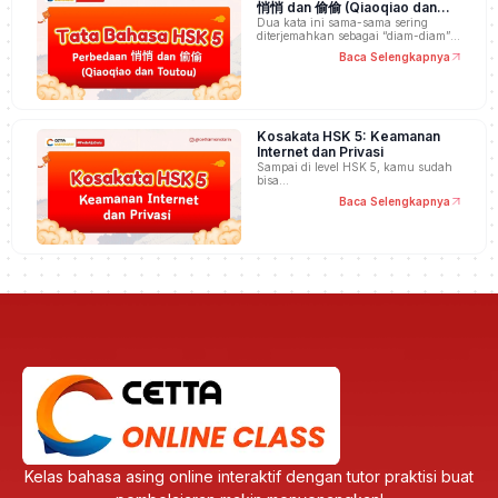
悄悄 dan 偷偷 (Qiaoqiao dan
Toutou)
Dua kata ini sama-sama sering
diterjemahkan sebagai “diam-diam”,
…
Baca Selengkapnya
Kosakata HSK 5: Keamanan
Internet dan Privasi
Sampai di level HSK 5, kamu sudah
bisa…
Baca Selengkapnya
Kelas bahasa asing online interaktif dengan tutor praktisi buat