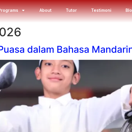
Programs
About
Tutor
Testimoni
Bl
2026
Puasa dalam Bahasa Mandari