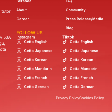
Beranda
FAQ
About
Community
 tutor
Career
Press Release/Media
Blog
FOLLOW US
Instagram
Tiktok
av 53A
Cetta English
Cetta English
gu,
ota
Cetta Japanese
Cetta Japanese
Cetta Korean
Cetta Korean
Cetta Mandarin
Cetta Mandarin
Cetta French
Cetta French
Cetta German
Cetta German
Privacy Policy
Cookies Policy