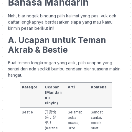
Bahasa Mandarin
Nah, biar nggak bingung pilih kalimat yang pas, yuk cek
daftar lengkapnya berdasarkan siapa yang mau kamu
kirimin pesan berikut ini!
A. Ucapan untuk Teman
Akrab & Bestie
Buat temen tongkrongan yang asik, pilih ucapan yang
santai dan ada sedikit bumbu candaan biar suasana makin
hangat.
Kategori
Ucapan
Arti
Konteks
(Mandari
n +
Pinyin)
Bestie
开斋快
Selamat
Sangat
乐，兄
buka
santai,
弟！
puasa,
cocok
(Kāizhāi
Bro!
buat