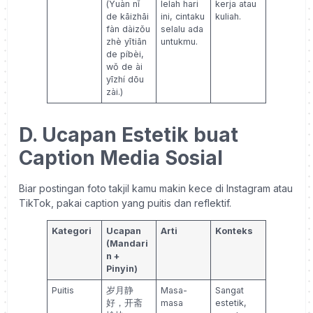
(Yuàn nǐ
lelah hari
kerja atau
de kāizhāi
ini, cintaku
kuliah.
fàn dàizǒu
selalu ada
zhè yītiān
untukmu.
de píbèi,
wǒ de ài
yīzhí dōu
zài.)
D. Ucapan Estetik buat
Caption Media Sosial
Biar postingan foto takjil kamu makin kece di Instagram atau
TikTok, pakai caption yang puitis dan reflektif.
Kategori
Ucapan
Arti
Konteks
(Mandari
n +
Pinyin)
Puitis
岁月静
Masa-
Sangat
好，开斋
masa
estetik,