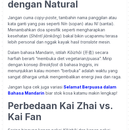
dengan Natural
Jangan cuma
copy-paste
, tambahin nama panggilan atau
kata ganti yang pas seperti
Nín
(sopan) atau
Nǐ
(santai).
Menambahkan doa spesifik seperti mengharapkan
kesehatan (
Shēntǐ jiànkāng
) bakal bikin ucapanmu terasa
lebih personal dan nggak kayak hasil
translate
mesin.
Dalam bahasa Mandarin, istilah
Kāizhāi
(开斋) secara
harfiah berarti “membuka diet vegetarian/puasa”. Mirip
dengan konsep
Breakfast
di bahasa Inggris, ini
menunjukkan kalau momen “berbuka” adalah waktu yang
sangat dihargai untuk mengembalikan energi jiwa dan raga.
Jangan lupa cek juga variasi
Selamat Berpuasa dalam
Bahasa Mandarin
biar stok kosa katamu makin lengkap!
Perbedaan Kai Zhai vs.
Kai Fan