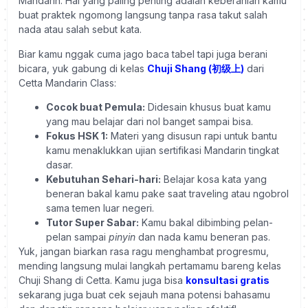
Mandarin. Hal yang paling penting adalah keberanian kamu
buat praktek ngomong langsung tanpa rasa takut salah
nada atau salah sebut kata.
Biar kamu nggak cuma jago baca tabel tapi juga berani
bicara, yuk gabung di kelas
Chuji Shang (初级上)
dari
Cetta Mandarin Class:
Cocok buat Pemula:
Didesain khusus buat kamu
yang mau belajar dari nol banget sampai bisa.
Fokus HSK 1:
Materi yang disusun rapi untuk bantu
kamu menaklukkan ujian sertifikasi Mandarin tingkat
dasar.
Kebutuhan Sehari-hari:
Belajar kosa kata yang
beneran bakal kamu pake saat traveling atau ngobrol
sama temen luar negeri.
Tutor Super Sabar:
Kamu bakal dibimbing pelan-
pelan sampai
pinyin
dan nada kamu beneran pas.
Yuk, jangan biarkan rasa ragu menghambat progresmu,
mending langsung mulai langkah pertamamu bareng kelas
Chuji Shang di Cetta. Kamu juga bisa
konsultasi gratis
sekarang juga buat cek sejauh mana potensi bahasamu