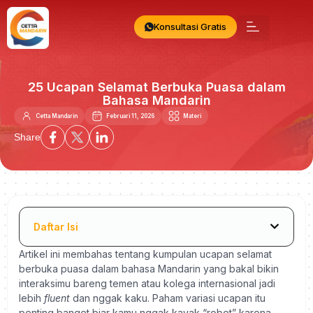
Konsultasi Gratis
25 Ucapan Selamat Berbuka Puasa dalam
Bahasa Mandarin
Cetta Mandarin
Februari 11, 2026
Materi
Share
Daftar Isi
Artikel ini membahas tentang kumpulan ucapan selamat
berbuka puasa dalam bahasa Mandarin yang bakal bikin
interaksimu bareng temen atau kolega internasional jadi
lebih
fluent
dan nggak kaku. Paham variasi ucapan itu
penting banget biar kamu nggak kayak “robot” karena