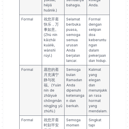
héjiā
bahagia.
Anda.
huānlè.)
Formal
祝您开斋
Selamat
Formal
快乐，万
berbuka
dengan
事如意。
puasa,
selipan
(Zhù nín
semoga
doa
kāizhāi
semua
keberuntu
kuàilè,
urusan
ngan
wànshì
Anda
dalam
rúyì.)
berjalan
pekerjaan
lancar.
dan hidup.
Formal
愿您的斋
Semoga
Kalimat
月充满宁
bulan
yang
静与祝
Ramadan
elegan
福。(Yuàn
Anda
dan
nín de
dipenuhi
menunjukk
zhāiyuè
ketenanga
an rasa
chōngmǎn
n dan
hormat
níngjìng yǔ
berkah.
yang
zhùfú.)
mendalam.
Formal
祝您开斋
Semoga
Singkat
时刻平安
momen
tapi