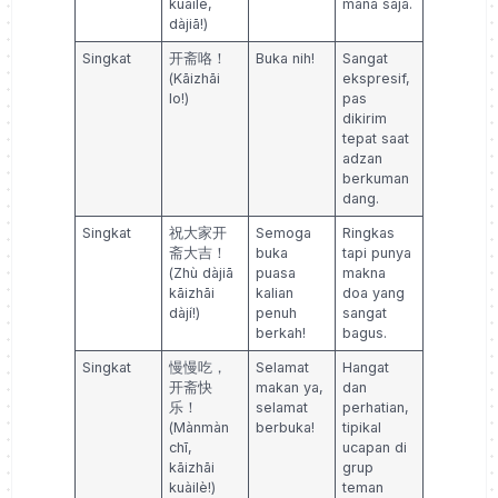
kuàilè,
mana saja.
dàjiā!)
Singkat
开斋咯！
Buka nih!
Sangat
(Kāizhāi
ekspresif,
lo!)
pas
dikirim
tepat saat
adzan
berkuman
dang.
Singkat
祝大家开
Semoga
Ringkas
斋大吉！
buka
tapi punya
(Zhù dàjiā
puasa
makna
kāizhāi
kalian
doa yang
dàjí!)
penuh
sangat
berkah!
bagus.
Singkat
慢慢吃，
Selamat
Hangat
开斋快
makan ya,
dan
乐！
selamat
perhatian,
(Mànmàn
berbuka!
tipikal
chī,
ucapan di
kāizhāi
grup
kuàilè!)
teman