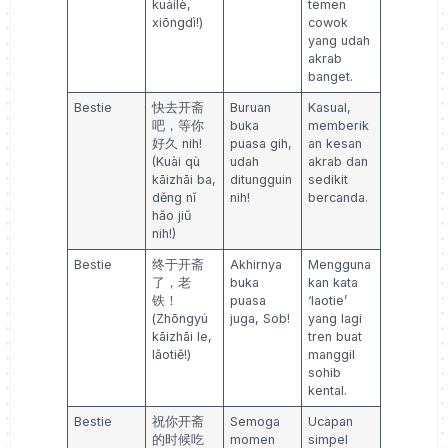
kuàilè,
temen
xiōngdì!)
cowok
yang udah
akrab
banget.
Bestie
快去开斋
Buruan
Kasual,
吧，等你
buka
memberik
好久 nih!
puasa gih,
an kesan
(Kuài qù
udah
akrab dan
kāizhāi ba,
ditungguin
sedikit
děng nǐ
nih!
bercanda.
hǎo jiǔ
nih!)
Bestie
终于开斋
Akhirnya
Mengguna
了，老
buka
kan kata
铁！
puasa
‘laotie’
(Zhōngyú
juga, Sob!
yang lagi
kāizhāi le,
tren buat
lǎotiě!)
manggil
sohib
kental.
Bestie
祝你开斋
Semoga
Ucapan
的时候吃
momen
simpel