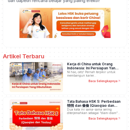
dan dapetin rencana belajar yang paling efektif!
Artikel Terbaru
Kerja di China untuk Orang
Indonesia: Ini Persiapan Yang
Dibutuhkan
Nǐ hǎo, cetz! Pernah terpikir untuk
membangun karier…
Baca Selengkapnya
Tata Bahasa HSK 5: Perbedaan
悄悄 dan 偷偷 (Qiaoqiao dan
Toutou)
Dua kata ini sama-sama sering
diterjemahkan sebagai “diam-diam”,
…
Baca Selengkapnya