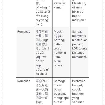
甜。
semanis
Mandarin,
(Xīwàng nǐ
kamu.
dijamin
de kāizhāi
bikin doi
fàn xiàng
baper
nǐ yīyàng
maksimal!
tián.)
Romantis
即使不在
Meski
Sangat
一起，我
nggak
menyentu
的心 juga
bareng,
h hati buat
陪着你开
hatiku
pejuang
斋。(Jíshǐ
tetep
LDR (Long
bù zài
nemenin
Distance
yīqǐ, wǒ
kamu
Ramadan).
de xīn
buka
juga
puasa.
péizhe nǐ
kāizhāi.)
Romantis
愿你的开
Semoga
Perhatian
斋饭带走
menu
banget,
这一天的
buka
cocok
疲惫，我
puasamu
buat doi
的爱一直
menghapu
yang
都在。
s rasa
seharian