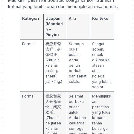
Mau kirim pesan ke Bos atau kolega kantor? Gunakan
kalimat yang lebih sopan dan menunjukkan rasa hormat.
Kategori
Ucapan
Arti
Konteks
(Mandari
n +
Pinyin)
Formal
祝您开斋
Semoga
Sangat
吉祥，身
buka
sopan,
体健康。
puasa
cocok
(Zhù nín
Anda
dikirim ke
kāizhāi
penuh
atasan
jíxiáng,
berkah
atau
shēntǐ
dan sehat
kolega
jiànkāng.)
selalu.
yang lebih
senior.
Formal
祝您和家
Selamat
Menunjukk
人开斋愉
berbuka
an
快，阖家
puasa
perhatian
欢乐。
untuk
yang tulus
(Zhù nín
Anda dan
kepada
hé jiārén
keluarga,
ranah
kāizhāi
semoga
keluarga
yúkuài,
semuanya
kolega