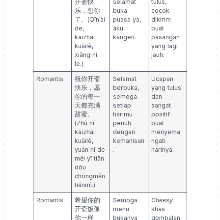
开斋快
selamat
tulus,
乐，想你
buka
cocok
了。(Qīn’ài
puasa ya,
dikirim
de,
aku
buat
kāizhāi
kangen.
pasangan
kuàilè,
yang lagi
xiǎng nǐ
jauh.
le.)
Romantis
祝你开斋
Selamat
Ucapan
快乐，愿
berbuka,
yang tulus
你的每一
semoga
dan
天都充满
setiap
sangat
甜蜜。
harimu
positif
(Zhù nǐ
penuh
buat
kāizhāi
dengan
menyema
kuàilè,
kemanisan
ngati
yuàn nǐ de
.
harinya.
měi yī tiān
dōu
chōngmǎn
tiánmì.)
Romantis
希望你的
Semoga
Cheesy
开斋饭像
menu
khas
你一样
bukanya
gombalan