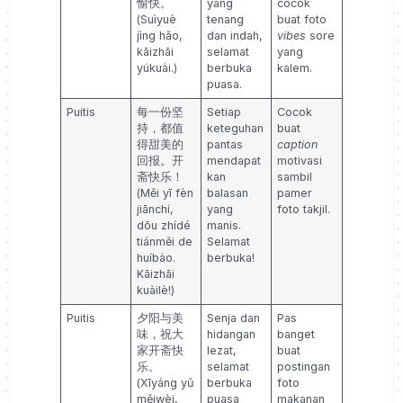
愉快。
yang
cocok
(Suìyuè
tenang
buat foto
jìng hǎo,
dan indah,
vibes
sore
kāizhāi
selamat
yang
yúkuài.)
berbuka
kalem.
puasa.
Puitis
每一份坚
Setiap
Cocok
持，都值
keteguhan
buat
得甜美的
pantas
caption
回报。开
mendapat
motivasi
斋快乐！
kan
sambil
(Měi yī fèn
balasan
pamer
jiānchí,
yang
foto takjil.
dōu zhídé
manis.
tiánměi de
Selamat
huíbào.
berbuka!
Kāizhāi
kuàilè!)
Puitis
夕阳与美
Senja dan
Pas
味，祝大
hidangan
banget
家开斋快
lezat,
buat
乐。
selamat
postingan
(Xīyáng yǔ
berbuka
foto
měiwèi,
puasa
makanan