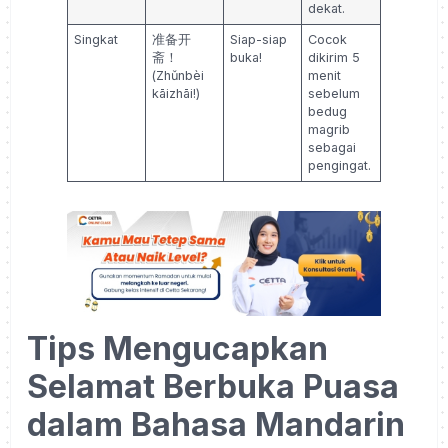
dekat.
Singkat
准备开
Siap-siap
Cocok
斋！
buka!
dikirim 5
(Zhǔnbèi
menit
kāizhāi!)
sebelum
bedug
magrib
sebagai
pengingat.
Tips Mengucapkan
Selamat Berbuka Puasa
dalam Bahasa Mandarin