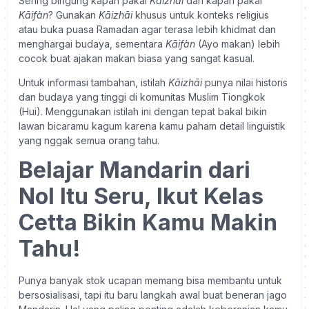
Sering bingung kapan pakai
Kāizhāi
dan kapan pakai
Kāifàn
? Gunakan
Kāizhāi
khusus untuk konteks religius
atau buka puasa Ramadan agar terasa lebih khidmat dan
menghargai budaya, sementara
Kāifàn
(Ayo makan) lebih
cocok buat ajakan makan biasa yang sangat kasual.
Untuk informasi tambahan, istilah
Kāizhāi
punya nilai historis
dan budaya yang tinggi di komunitas Muslim Tiongkok
(Hui). Menggunakan istilah ini dengan tepat bakal bikin
lawan bicaramu kagum karena kamu paham detail linguistik
yang nggak semua orang tahu.
Belajar Mandarin dari
Nol Itu Seru, Ikut Kelas
Cetta Bikin Kamu Makin
Tahu!
Punya banyak stok ucapan memang bisa membantu untuk
bersosialisasi, tapi itu baru langkah awal buat beneran jago