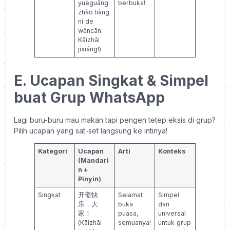
yuèguāng
berbuka!
zhào liàng
nǐ de
wǎncān.
Kāizhāi
jíxiáng!)
E. Ucapan Singkat & Simpel
buat Grup WhatsApp
Lagi buru-buru mau makan tapi pengen tetep eksis di grup?
Pilih ucapan yang sat-set langsung ke intinya!
Kategori
Ucapan
Arti
Konteks
(Mandari
n +
Pinyin)
Singkat
开斋快
Selamat
Simpel
乐，大
buka
dan
家！
puasa,
universal
(Kāizhāi
semuanya!
untuk grup