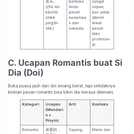
喜乐。
berbuka
sangat
(Zhù nín
Anda
sopan,
kāizhāi
penuh
pas untuk
shíkè
kedamaia
dikirim
píng’ān
n dan
lewat
xǐlè.)
sukacita.
pesan
teks
profesion
al.
C. Ucapan Romantis buat Si
Dia (Doi)
Buka puasa jauh dari doi emang berat, tapi setidaknya
kiriman pesan romantis bisa bikin dia merasa ditemani.
Kategori
Ucapan
Arti
Konteks
(Mandari
n +
Pinyin)
Romantis
亲爱的，
Sayang,
Manis dan