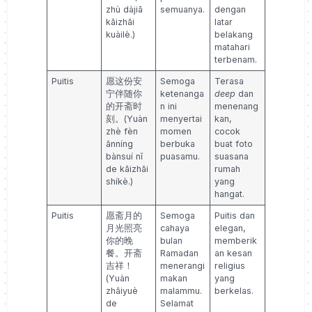
zhù dàjiā
semuanya.
dengan
kāizhāi
latar
kuàilè.)
belakang
matahari
terbenam.
Puitis
愿这份安
Semoga
Terasa
宁伴随你
ketenanga
deep
dan
的开斋时
n ini
menenang
刻。(Yuàn
menyertai
kan,
zhè fèn
momen
cocok
ānníng
berbuka
buat foto
bànsuí nǐ
puasamu.
suasana
de kāizhāi
rumah
shíkè.)
yang
hangat.
Puitis
愿斋月的
Semoga
Puitis dan
月光照亮
cahaya
elegan,
你的晚
bulan
memberik
餐。开斋
Ramadan
an kesan
吉祥！
menerangi
religius
(Yuàn
makan
yang
zhāiyuè
malammu.
berkelas.
de
Selamat