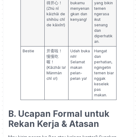
得开心！
bukamu
yang bikin
(Zhù nǐ
menyenan
temen
kāizhāi de
gkan dan
ngerasa
shíhòu chī
kenyang!
ikut
de kāixīn!)
senang
dan
diperhatik
an.
Bestie
开斋啦！
Udah buka
Hangat
慢慢吃
nih!
dan
喔！
Selamat
perhatian,
(Kāizhāi la!
makan
ngingetin
Mànmàn
pelan-
temen biar
chī o!)
pelan ya!
nggak
keselek
pas
makan.
B. Ucapan Formal untuk
Rekan Kerja & Atasan