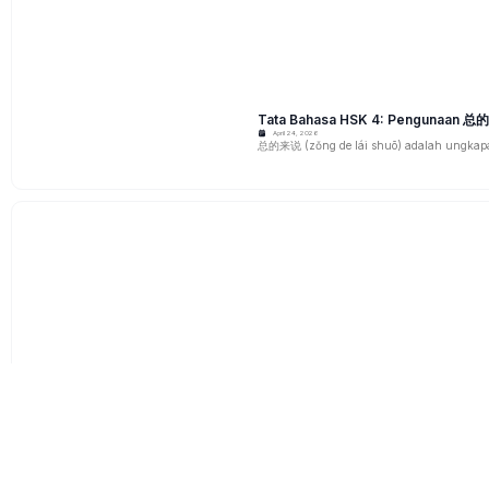
Kosakata HSK 4: Sewa Rumah
April 23, 2026
Saat belajar atau bekerja di Tiongkok, bany