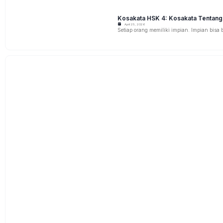
Tata Bahasa HSK 4: Pengunaan 
April 24, 2026
总的来说 (zǒng de lái shuō) adalah ungkap